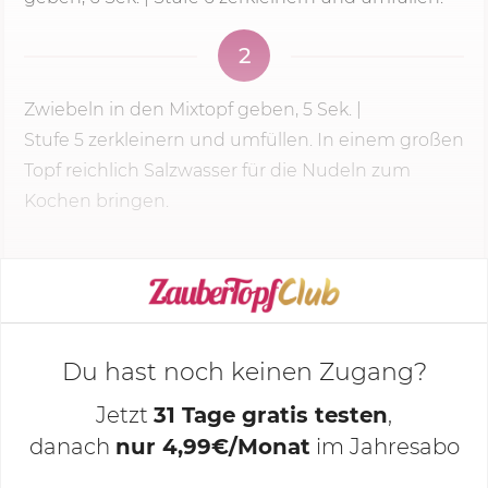
2
Zwiebeln in den Mixtopf geben,
5 Sek.
|
Stufe 5
zerkleinern und umfüllen. In einem großen
Topf reichlich Salzwasser für die Nudeln zum
Kochen bringen.
KOCHMODUS STARTEN
Du hast noch keinen Zugang?
Jetzt
31 Tage gratis testen
,
danach
nur 4,99€/Monat
im Jahresabo
Deine Notizen