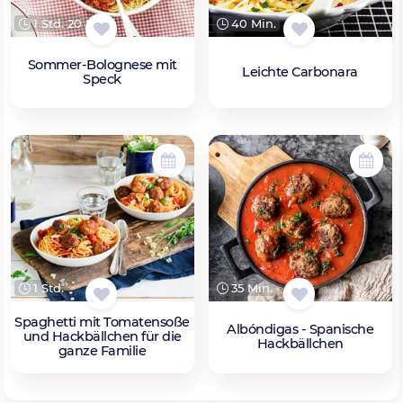
1 Std. 20 Min.
40 Min.
Sommer-Bolognese mit
Leichte Carbonara
Speck
1 Std.
35 Min.
Spaghetti mit Tomatensoße
Albóndigas - Spanische
und Hackbällchen für die
Hackbällchen
ganze Familie