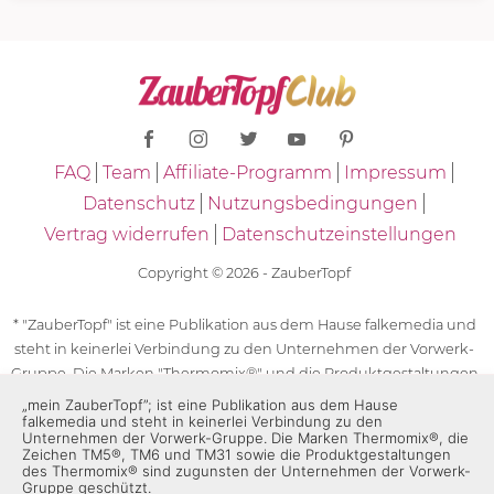
FAQ
Team
Affiliate-Programm
Impressum
Datenschutz
Nutzungsbedingungen
Vertrag widerrufen
Datenschutzeinstellungen
Copyright © 2026 - ZauberTopf
* "ZauberTopf" ist eine Publikation aus dem Hause falkemedia und
steht in keinerlei Verbindung zu den Unternehmen der Vorwerk-
Gruppe. Die Marken "Thermomix®" und die Produktgestaltungen
des "Thermomix®" sind eingetragene Marken der Unternehmen
„mein ZauberTopf”; ist eine Publikation aus dem Hause
falkemedia und steht in keinerlei Verbindung zu den
der Vorwerk-Gruppe. Die Marken Thermomix®, die Zeichen TM5®,
Unternehmen der Vorwerk-Gruppe. Die Marken Thermomix®, die
TM6 und TM31 sowie die Produktgestaltungen des Thermomix®
Zeichen TM5®, TM6 und TM31 sowie die Produktgestaltungen
des Thermomix® sind zugunsten der Unternehmen der Vorwerk-
sind zugunsten der Unternehmen der Vorwerk-Gruppe
Gruppe geschützt.