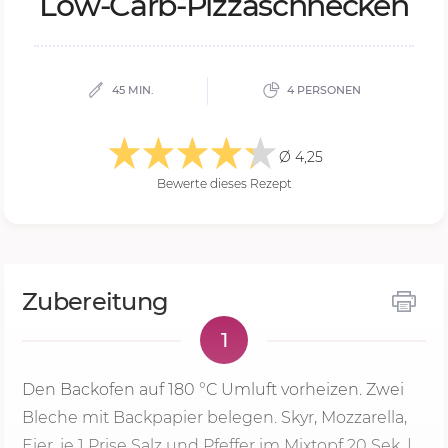
Low-Carb-Pizzaschne­cken
45 MIN.
4 PERSONEN
Ø 4,25
Bewerte dieses Rezept
Zubereitung
1
Den Backofen auf
180 °C
Umluft vorheizen. Zwei
Bleche mit Backpapier belegen. Skyr, Mozzarella,
Eier, je 1 Prise Salz und Pfeffer im Mixtopf
20 Sek.
|