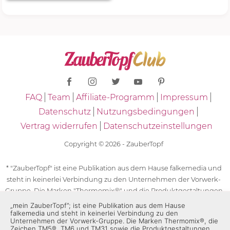
FAQ
Team
Affiliate-Programm
Impressum
Datenschutz
Nutzungsbedingungen
Vertrag widerrufen
Datenschutzeinstellungen
Copyright © 2026 - ZauberTopf
* "ZauberTopf" ist eine Publikation aus dem Hause falkemedia und
steht in keinerlei Verbindung zu den Unternehmen der Vorwerk-
Gruppe. Die Marken "Thermomix®" und die Produktgestaltungen
des "Thermomix®" sind eingetragene Marken der Unternehmen
„mein ZauberTopf”; ist eine Publikation aus dem Hause
falkemedia und steht in keinerlei Verbindung zu den
der Vorwerk-Gruppe. Die Marken Thermomix®, die Zeichen TM5®,
Unternehmen der Vorwerk-Gruppe. Die Marken Thermomix®, die
TM6 und TM31 sowie die Produktgestaltungen des Thermomix®
Zeichen TM5®, TM6 und TM31 sowie die Produktgestaltungen