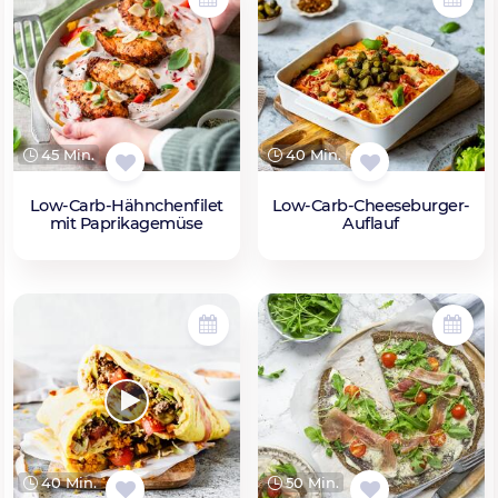
45 Min.
40 Min.
Low-Carb-Hähnchenfilet
Low-Carb-Cheeseburger-
mit Paprikagemüse
Auflauf
40 Min.
50 Min.