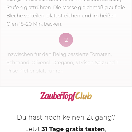
Stufe 4
glattrühren. Die Masse gleichmäßig auf die
Bleche verteilen, glatt streichen und im heißen
Ofen 15–
20 Min.
backen.
2
Inzwischen für den Belag passierte Tomaten,
Schmand, Olivenöl, Oregano, 3 Prisen Salz und 1
Prise Pfeffer glatt rühren.
KOCHMODUS STARTEN
Du hast noch keinen Zugang?
Jetzt
31 Tage gratis testen
,