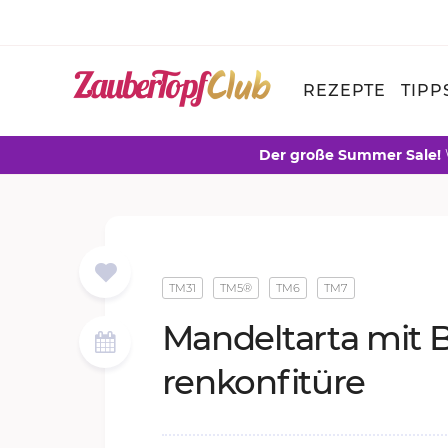
REZEPTE
TIPP
Der große Summer Sale!
TM31
TM5®
TM6
TM7
Man­deltar­ta mit 
ren­kon­fi­tü­re