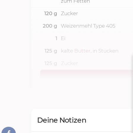
zum Fetten
120
g
Zucker
200
g
Weizenmehl Type 405
1
Ei
125
g
kalte
Butter
, in Stücken
125
g
Zucker
Deine Notizen