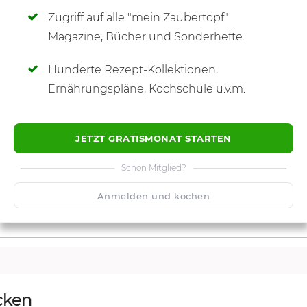
Zugriff auf alle "mein Zaubertopf"
SCHREIBE NEUE NOTIZ
Magazine, Bücher und Sonderhefte.
Hunderte Rezept-Kollektionen,
Ernährungspläne, Kochschule u.v.m.
JETZT GRATISMONAT STARTEN
Schon Mitglied?
Anmelden und kochen
cken