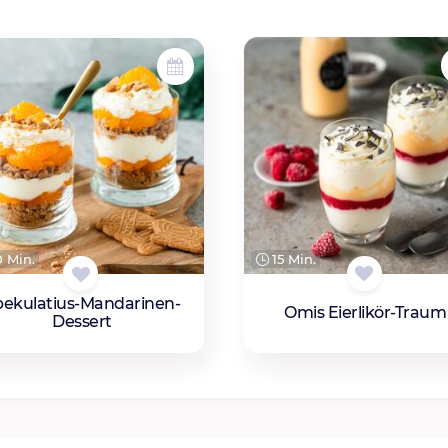
15 Min.
 Min.
pekulatius-Mandarinen-
Omis Eierlikör-Traum
Dessert