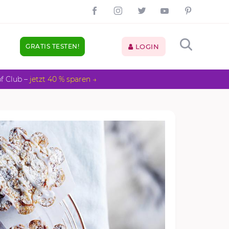
GRATIS TESTEN!
LOGIN
pf Club –
jetzt 40 % sparen →