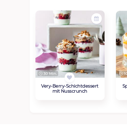
30 Min.
10
Very-Berry-Schichtdessert
S
mit Nusscrunch