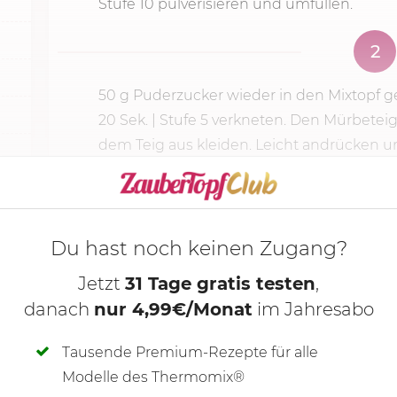
Stufe 10 pulverisieren und umfüllen.
2
50 g
Puderzucker wieder in den Mixtopf g
20 Sek.
|
Stufe 5
verkneten. Den Mürbeteig
dem Teig aus­ kleiden. Leicht andrücken u
KOCHMODUS S
Du hast noch keinen Zugang?
Jetzt
31 Tage gratis testen
,
danach
nur 4,99€/Monat
im Jahresabo
Tausende Premium-Rezepte für alle
Modelle des Thermomix®