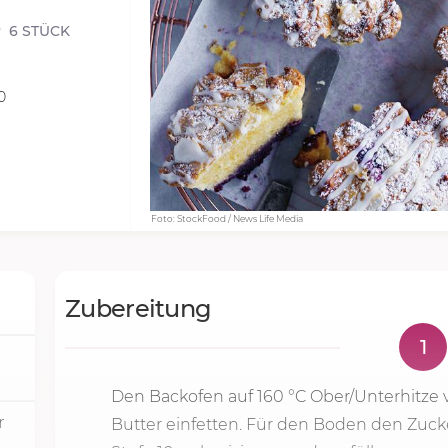
6 STÜCK
0
Foto: StockFood / News Life Media
Zubereitung
1
Den Backofen auf
160 °C
Ober­/Unterhitze
r
Butter einfetten. Für den Boden den Zuck