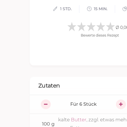
1 STD.
15 MIN.
Ø 0,0
Bewerte dieses Rezept
Zutaten
Für
6
Stück
kalte
Butter
, zzgl. etwas meh
100
g