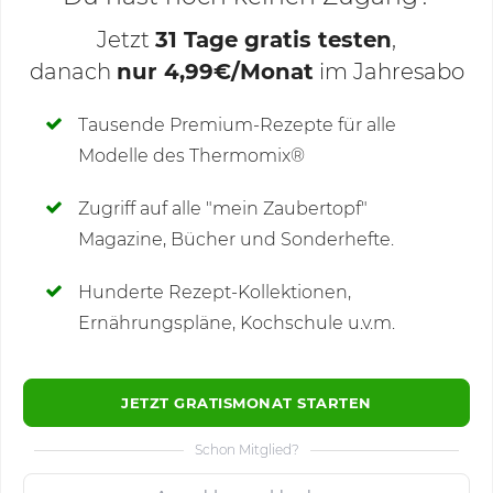
Jetzt
31 Tage gratis testen
,
danach
nur 4,99€/Monat
im Jahresabo
Deine Notizen
Tausende Premium-Rezepte für alle
Modelle des Thermomix®
SCHREIBE NEUE NOTIZ
Zugriff auf alle "mein Zaubertopf"
Magazine, Bücher und Sonderhefte.
Hunderte Rezept-Kollektionen,
Kommentare
(1)
Ernährungspläne, Kochschule u.v.m.
JETZT GRATISMONAT STARTEN
Schon Mitglied?
🙂
Speichern
1500