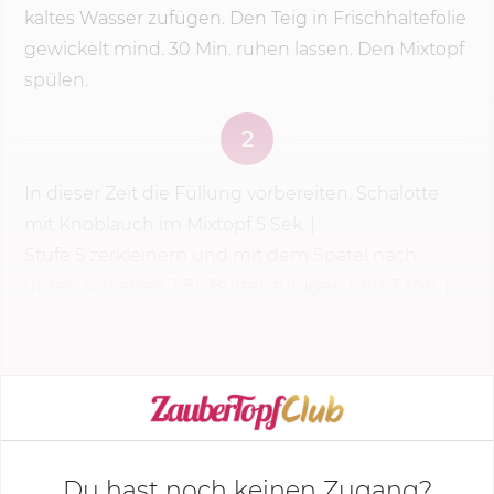
kaltes Wasser zufügen. Den Teig in Frischhaltefolie
gewickelt mind. 30 Min. ruhen lassen. Den Mixtopf
spülen.
2
In dieser Zeit die Füllung vorbereiten. Schalotte
mit Knoblauch im Mixtopf
5 Sek.
|
Stufe 5
zerkleinern und mit dem Spatel nach
unten schieben. 1 EL Butter zufügen und
3 Min.
|
120 °C
[TM31 bitte...
KOCHMODUS STARTEN
Du hast noch keinen Zugang?