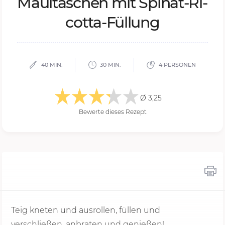
Maul­ta­schen mit Spi­nat-Ri­
cot­ta-Fül­lung
40 MIN.
30 MIN.
4 PERSONEN
Ø 3,25
Bewerte dieses Rezept
Teig kneten und ausrollen, füllen und
verschließen, anbraten und genießen!