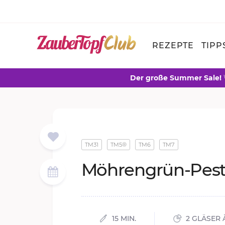
REZEPTE
TIPP
Der große Summer Sale!
TM31
TM5®
TM6
TM7
Möh­ren­grün-Pe­s­
15 MIN.
2 GLÄSER 