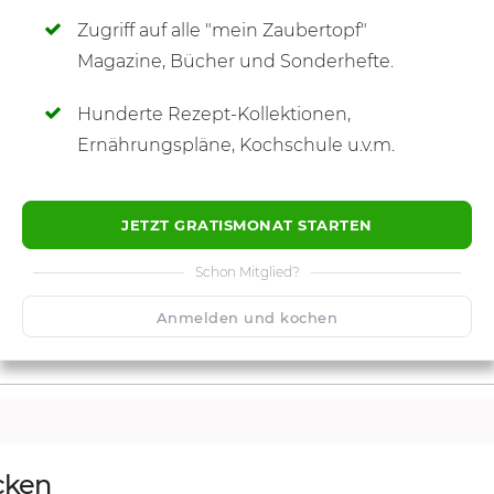
Zugriff auf alle "mein Zaubertopf"
SCHREIBE NEUE NOTIZ
Magazine, Bücher und Sonderhefte.
Hunderte Rezept-Kollektionen,
Ernährungspläne, Kochschule u.v.m.
JETZT GRATISMONAT STARTEN
Schon Mitglied?
Anmelden und kochen
cken