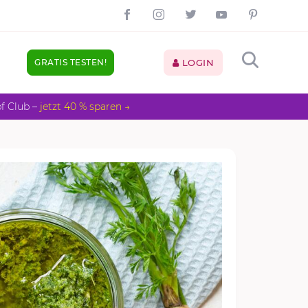
GRATIS TESTEN!
LOGIN
pf Club –
jetzt 40 % sparen →