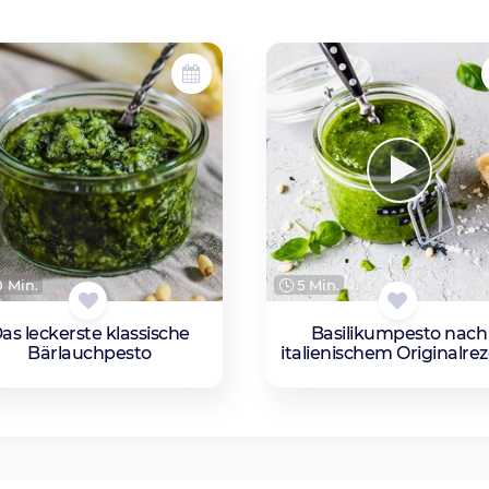
 Min.
5 Min.
as leckerste klassische
Basilikumpesto nach
Bärlauchpesto
italienischem Originalre