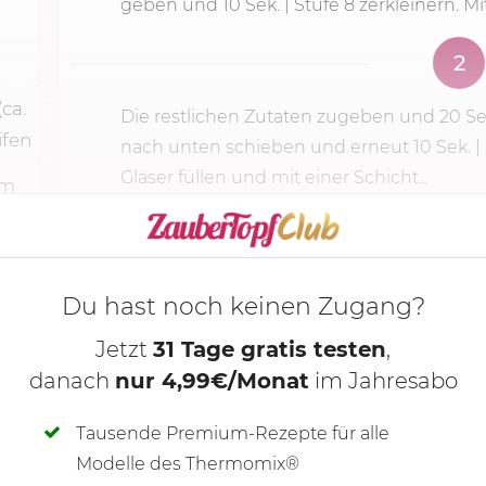
geben und
10 Sek.
|
Stufe 8
zerkleinern. M
2
ca.
Die restlichen Zutaten zugeben und
20 Se
ifen
nach unten schieben und erneut 10 Sek. |
Gläser füllen und mit einer Schicht...
um
KOCHMODUS S
Du hast noch keinen Zugang?
Jetzt
31 Tage gratis testen
,
danach
nur 4,99€/Monat
im Jahresabo
Tausende Premium-Rezepte für alle
Modelle des Thermomix®