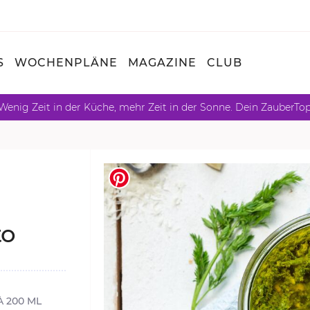
S
WOCHENPLÄNE
MAGAZINE
CLUB
Wenig Zeit in der Küche, mehr Zeit in der Sonne. Dein ZauberTo
to
À 200 ML