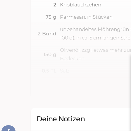
2
Knoblauchzehen
75
g
Parmesan, in Stücken
unbehandeltes Möhrengrün (
2
Bund
100 g), in ca. 5 cm langen Stre
Olivenöl, zzgl. etwas mehr z
150
g
Bedecken
0,5
TL
Salz
Deine Notizen