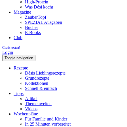
High-Protein
Was Dési kocht
Magazine
ZauberTopf
SPEZIAL Ausgaben
Bücher
E-Books
Club
Gratis testen!
Login
Toggle navigation
Rezepte
Désis Lieblingsrezepte
Grundrezepte
Kollektionen
Schnell & einfach
Tipps
Artikel
Themenwelten
Videos
Wochenpläne
Für Familie und Kinder
In 25 Minuten vorbereitet