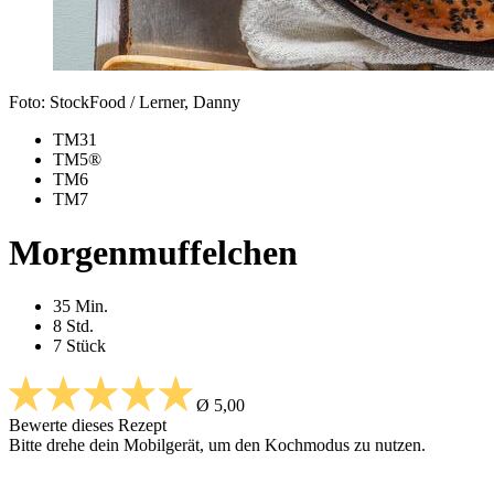
Foto: StockFood / Lerner, Danny
TM31
TM5®
TM6
TM7
Morgenmuffelchen
35 Min.
8 Std.
7 Stück
Ø 5,00
Bewerte dieses Rezept
Bitte drehe dein Mobilgerät, um den Kochmodus zu nutzen.