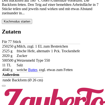
Den Backofen auf
180 °C
Ober-/Unterhitze vorheizen. Die
Backform fetten. Den Teig auf einer bemehlten Arbeitsfläche in 7
Stücke teilen und jeweils rund wirken und mit etwas Abstand
zueinander in...
Kochmodus starten
Zutaten
Für
7
7
Stück
250
250
g
Milch, zzgl. 1 EL zum Bestreichen
25
25
g
frische Hefe, alternativ 1 Pck. Trockenhefe
20
20
g
Zucker
500
500
g
Weizenmehl Type 550
1
1
TL
Salz
40
40
g
weiche
Butter
, zzgl. etwas zum Fetten
Außerdem
runde Backform (Ø 26 cm)