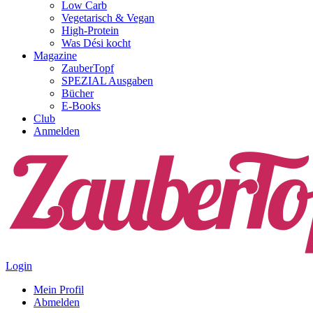
Low Carb
Vegetarisch & Vegan
High-Protein
Was Dési kocht
Magazine
ZauberTopf
SPEZIAL Ausgaben
Bücher
E-Books
Club
Anmelden
Login
Mein Profil
Abmelden