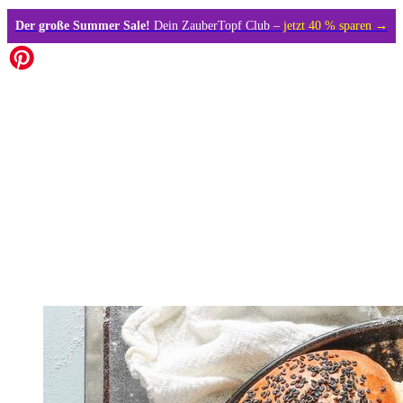
Der große Summer Sale!
Dein ZauberTopf Club –
jetzt 40 % sparen →