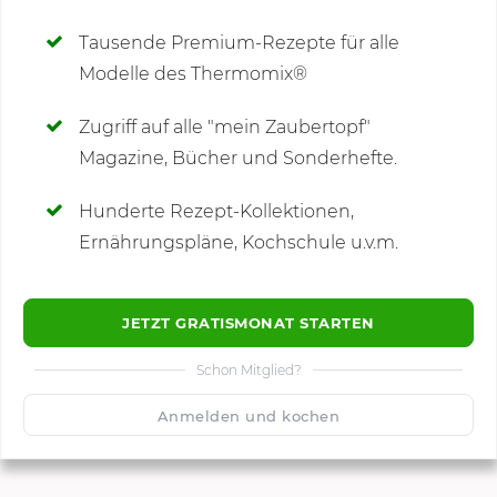
Deine Notizen
Tausende Premium-Rezepte für alle
Modelle des Thermomix®
SCHREIBE NEUE NOTIZ
Zugriff auf alle "mein Zaubertopf"
Magazine, Bücher und Sonderhefte.
Hunderte Rezept-Kollektionen,
Kommentare
Ernährungspläne, Kochschule u.v.m.
JETZT GRATISMONAT STARTEN
Schon Mitglied?
🙂
Speichern
1500
Anmelden und kochen