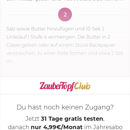
2
Salz sowie Butter hinzufügen und
10 Sek.
|
Linkslauf |
Stufe 4
vermengen. Die Butter in 2
Gläser geben oder auf einem Stück Backpapier
verstreichen, zu einer Rolle formen und etwa 2 Std.
im...
KOCHMODUS STARTEN
Du hast noch keinen Zugang?
Jetzt
31 Tage gratis testen
,
danach
nur 4,99€/Monat
im Jahresabo