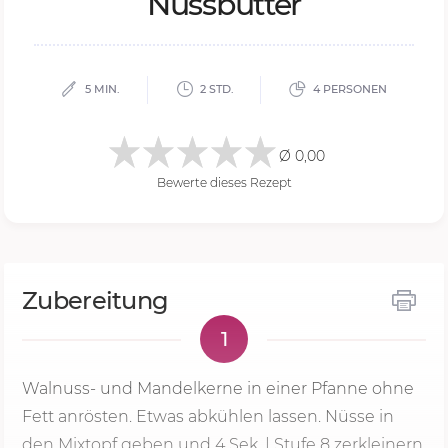
Nussbutter
5 MIN.
2 STD.
4 PERSONEN
Ø 0,00
Bewerte dieses Rezept
Zubereitung
1
Walnuss- und Mandelkerne in einer Pfanne ohne
Fett anrösten. Etwas abkühlen lassen. Nüsse in
den Mixtopf geben und
4 Sek.
|
Stufe 8
zerkleinern.