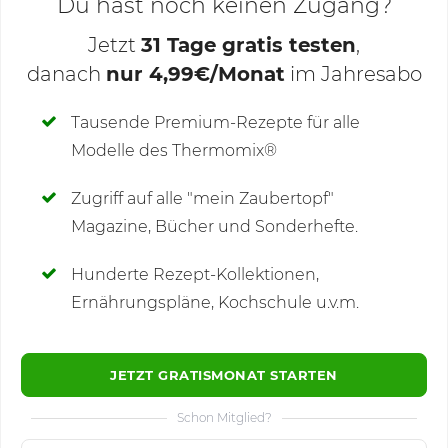
Du hast noch keinen Zugang?
Jetzt
31 Tage gratis testen
,
danach
nur 4,99€/Monat
im Jahresabo
Deine Notizen
Tausende Premium-Rezepte für alle
Modelle des Thermomix®
SCHREIBE NEUE NOTIZ
Zugriff auf alle "mein Zaubertopf"
Magazine, Bücher und Sonderhefte.
Hunderte Rezept-Kollektionen,
Kommentare
(2)
Ernährungspläne, Kochschule u.v.m.
JETZT GRATISMONAT STARTEN
Schon Mitglied?
🙂
Speichern
1500