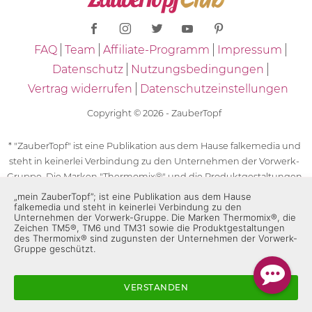
FAQ
Team
Affiliate-Programm
Impressum
Datenschutz
Nutzungsbedingungen
Vertrag widerrufen
Datenschutzeinstellungen
Copyright © 2026 - ZauberTopf
* "ZauberTopf" ist eine Publikation aus dem Hause falkemedia und
steht in keinerlei Verbindung zu den Unternehmen der Vorwerk-
Gruppe. Die Marken "Thermomix®" und die Produktgestaltungen
des "Thermomix®" sind eingetragene Marken der Unternehmen
„mein ZauberTopf”; ist eine Publikation aus dem Hause
falkemedia und steht in keinerlei Verbindung zu den
der Vorwerk-Gruppe. Die Marken Thermomix®, die Zeichen TM5®,
Unternehmen der Vorwerk-Gruppe. Die Marken Thermomix®, die
TM6 und TM31 sowie die Produktgestaltungen des Thermomix®
Zeichen TM5®, TM6 und TM31 sowie die Produktgestaltungen
des Thermomix® sind zugunsten der Unternehmen der Vorwerk-
sind zugunsten der Unternehmen der Vorwerk-Gruppe
Gruppe geschützt.
geschützt. Für die Rezeptangaben in "ZauberTopf" ist
ausschließlich falkemedia verantwortlich.
VERSTANDEN