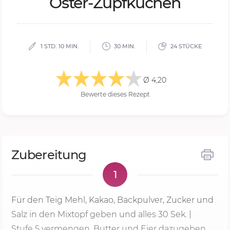
Os­ter-Zupf­ku­chen
1 STD. 10 MIN.
30 MIN.
24 STÜCKE
Ø 4,20
Bewerte dieses Rezept
Zubereitung
1
Für den Teig Mehl, Kakao, Backpulver, Zucker und
Salz in den Mixtopf geben und alles
30 Sek.
|
Stufe 5
vermengen. Butter und Eier dazugeben