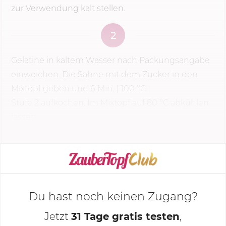
zur Verwendung kalt stellen.
2
Gelatine in kaltem Wasser nach Packungsangabe
einweichen. Die Sahne mit dem Zucker in den
Mixtopf geben und
6 Min.
|
100 °C
|
Stufe 2
aufkochen. Im Mixtopf auf 80 °C abkühlen
lassen.
KOCHMODUS STARTEN
Du hast noch keinen Zugang?
Jetzt
31 Tage gratis testen
,