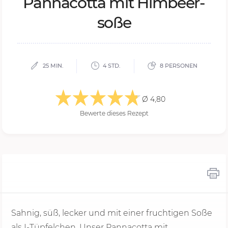
Pan­nacot­ta mit Him­beer­
so­ße
25 MIN.
4 STD.
8 PERSONEN
Ø 4,80
Bewerte dieses Rezept
Sahnig, süß, lecker und mit einer fruchtigen Soße
als I-Tüpfelchen. Unser Pannacotta mit