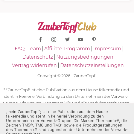
FAQ
Team
Affiliate-Programm
Impressum
Datenschutz
Nutzungsbedingungen
Vertrag widerrufen
Datenschutzeinstellungen
Copyright © 2026 - ZauberTopf
* "ZauberTopf" ist eine Publikation aus dem Hause falkemedia und
steht in keinerlei Verbindung zu den Unternehmen der Vorwerk-
Gruppe. Die Marken "Thermomix®" und die Produktgestaltungen
des "Thermomix®" sind eingetragene Marken der Unternehmen
„mein ZauberTopf”; ist eine Publikation aus dem Hause
falkemedia und steht in keinerlei Verbindung zu den
der Vorwerk-Gruppe. Die Marken Thermomix®, die Zeichen TM5®,
Unternehmen der Vorwerk-Gruppe. Die Marken Thermomix®, die
TM6 und TM31 sowie die Produktgestaltungen des Thermomix®
Zeichen TM5®, TM6 und TM31 sowie die Produktgestaltungen
des Thermomix® sind zugunsten der Unternehmen der Vorwerk-
sind zugunsten der Unternehmen der Vorwerk-Gruppe