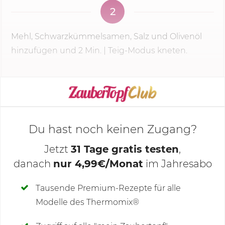
2
Mehl, Schwarzkümmelsamen, Salz und Olivenöl
hinzufügen und
2 Min.
| Teig-Modus kneten.
KOCHMODUS STARTEN
Du hast noch keinen Zugang?
Jetzt
31 Tage gratis testen
,
danach
nur 4,99€/Monat
im Jahresabo
Deine Notizen
Tausende Premium-Rezepte für alle
Modelle des Thermomix®
SCHREIBE NEUE NOTIZ