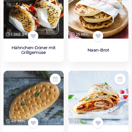
1 Std. 5 Min.
25 Min.
Hähnchen-Döner mit
Naan-Brot
Grillgemüse
40 Min.
1 Std.