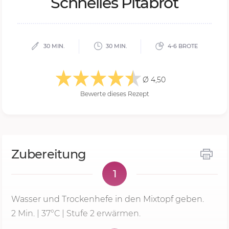
Schnel­les Pi­ta­b­rot
30 MIN.
30 MIN.
4-6 BROTE
Ø 4,50
Bewerte dieses Rezept
Zubereitung
1
Wasser und Trockenhefe in den Mixtopf geben.
2 Min.
| 37°C |
Stufe 2
erwärmen.