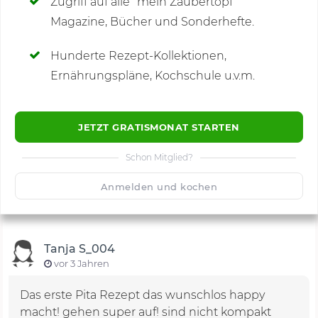
Zugriff auf alle "mein Zaubertopf"
Magazine, Bücher und Sonderhefte.
Hunderte Rezept-Kollektionen,
Kommentare
(1)
Ernährungspläne, Kochschule u.v.m.
JETZT GRATISMONAT STARTEN
Schon Mitglied?
🙂
Speichern
1500
Anmelden und kochen
Tanja S_004
vor 3 Jahren
Das erste Pita Rezept das wunschlos happy
macht! gehen super auf! sind nicht kompakt