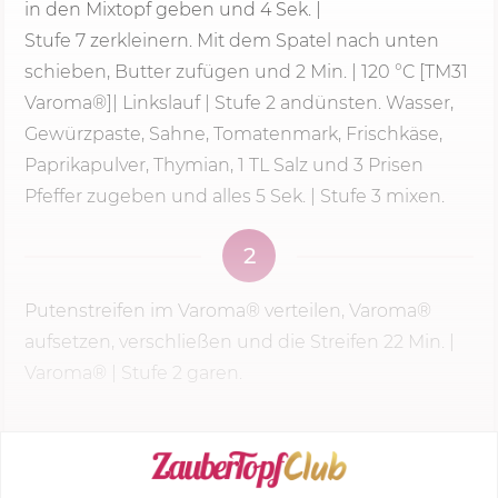
in den Mixtopf geben und
4 Sek.
|
Stufe 7
zerkleinern. Mit dem Spatel nach unten
schieben, Butter zufügen und
2 Min.
|
120 °C
[TM31
Varoma®]| Linkslauf | Stufe 2 andünsten. Wasser,
Gewürzpaste, Sahne, Tomatenmark, Frischkäse,
Paprikapulver, Thymian, 1 TL Salz und 3 Prisen
Pfeffer zugeben und alles 5 Sek. | Stufe 3 mixen.
2
Putenstreifen im Varoma® verteilen, Varoma®
aufsetzen, verschließen und die Streifen
22 Min.
|
Varoma® |
Stufe 2
garen.
KOCHMODUS STARTEN