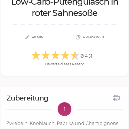
Low-Carb-Pu­ten­gu­lasch in
ro­ter Sah­ne­so­ße
40 MIN.
4 PERSONEN
Ø 4,51
Bewerte dieses Rezept
Zubereitung
1
Zwiebeln, Knoblauch, Paprika und Champignons