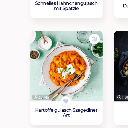
Schnelles Hähnchengulasch
De
mit Spätzle
35 Min.
1 S
Kartoffelgulasch Szegediner
Art