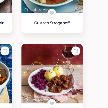
1 Std. 20 Min.
eln
Gulasch Stroganoff
1 Std. 45 Min.