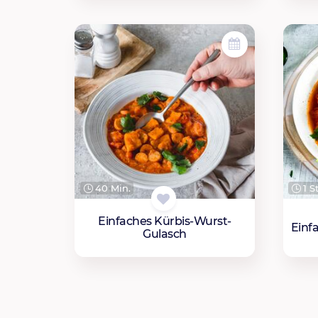
40 Min.
1 St
Einfaches Kürbis-Wurst-
Einf
Gulasch