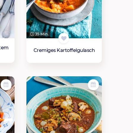
35 Min.
ntem
Cremiges Kartoffelgulasch