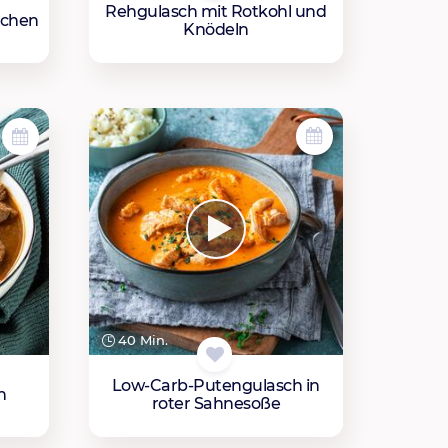
Rehgulasch mit Rotkohl und
schen
Knödeln
40 Min.
Low-Carb-Putengulasch in
h
roter Sahnesoße