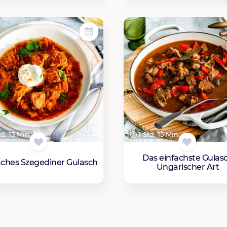
d. 15 Min.
1 Std. 15 Min.
Das einfachste Gulas
aches Szegediner Gulasch
Ungarischer Art