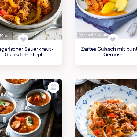
1 Std. 50 Min.
Min.
Zartes Gulasch mit bu
garischer Sauerkraut-
Gemüse
Gulasch-Eintopf