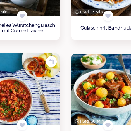
Min.
1 Std. 15 Min.
elles Würstchengulasch
Gulasch mit Bandnud
mit Crème fraîche
Min.
1 Std. 30 Min.