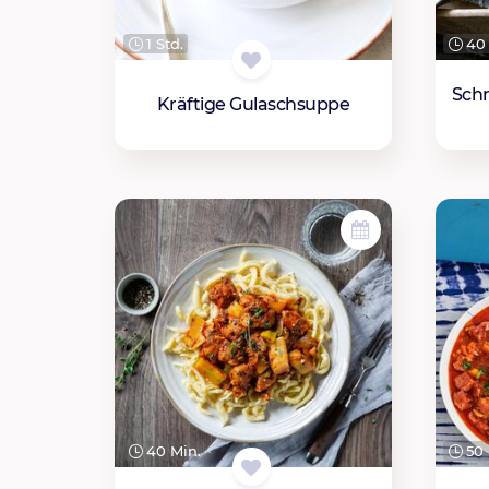
40 
1 Std.
Schn
Kräftige Gulaschsuppe
40 Min.
50 