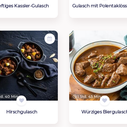
ftiges Kassler-Gulasch
Gulasch mit Polentaklös
td. 40 Min.
1 Std. 45 Min.
Hirschgulasch
Würziges Biergulasc