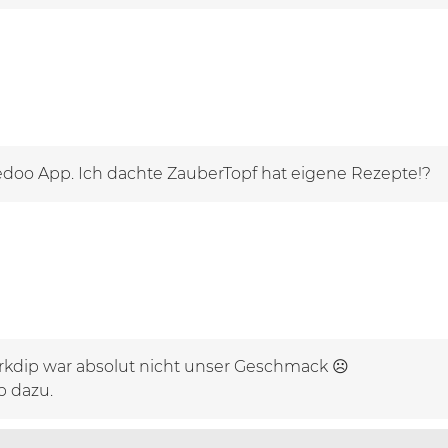
edoo App. Ich dachte ZauberTopf hat eigene Rezepte!?
arkdip war absolut nicht unser Geschmack ☹️
p dazu.