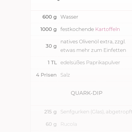
600
g
Wasser
1000
g
festkochende
Kartoffeln
natives Olivenöl extra, zzgl.
30
g
etwas mehr zum Einfetten
1
TL
edelsüßes Paprikapulver
4
Prisen
Salz
QUARK-DIP
215
g
Senfgurken (Glas), abgetropf
60
g
Rucola