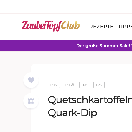
REZEPTE
TIPP
Der große Summer Sale!
TM31
TM5®
TM6
TM7
Quetsch­kar­tof­fel
Quark-Dip