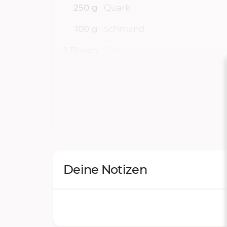
250
g
Quark
100
g
Schmand
2
Prisen
Salz
Piment d’Espelette oder 2 Pr
2
Prisen
Cayennepfeffer
Deine Notizen