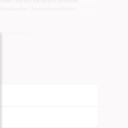
eizen und ein Backblech einfetten.
. Messbecher-Unterseite einfetten
TARTEN