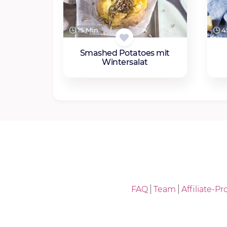
15 Min.
45
Smashed Potatoes mit
Wintersalat
FAQ
Team
Affiliate-