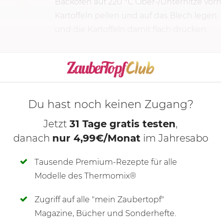
Backofen auf
220 °C
Ober-/Unterhitze vorh
Kartoffeln pellen und auf das Blech legen
und die Kartoffeln damit flach drücken.
isen
KOCHMODUS S
Du hast noch keinen Zugang?
Jetzt
31 Tage gratis testen
,
danach
nur 4,99€/Monat
im Jahresabo
Tausende Premium-Rezepte für alle
Modelle des Thermomix®
Zugriff auf alle "mein Zaubertopf"
SCHREIBE NEUE NOTIZ
Magazine, Bücher und Sonderhefte.