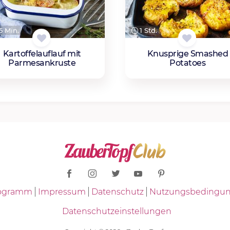
 Min.
1 Std.
Kartoffelauflauf mit
Knusprige Smashed
Parmesankruste
Potatoes
Programm
Impressum
Datenschutz
Nutzungsbedingu
Datenschutzeinstellungen