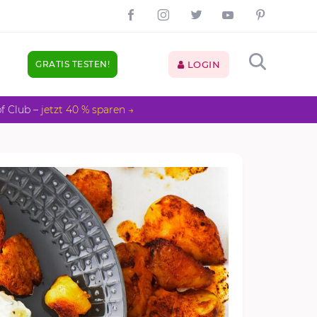
GRATIS TESTEN!
LOGIN
pf Club –
jetzt 40 % sparen →