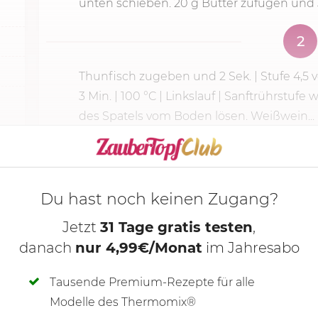
unten schieben.
20 g
Butter zufügen und
2
Thunfisch zugeben und
2 Sek.
| Stufe 4,5
3 Min.
|
100 °C
| Linkslauf | Sanftrührstufe
des Spatels vom Boden lösen. Weißwein...
KOCHMODUS S
Du hast noch keinen Zugang?
Jetzt
31 Tage gratis testen
,
danach
nur 4,99€/Monat
im Jahresabo
Tausende Premium-Rezepte für alle
Modelle des Thermomix®