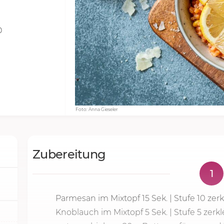
0
Foto: Anna Gieseler
Zubereitung
1
Parmesan im Mixtopf
15 Sek.
| Stufe 10 zer
Knoblauch im Mixtopf 5 Sek. |
Stufe 5
zerk