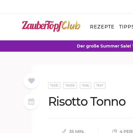
REZEPTE
TIPP
Der große Summer Sale!
TM31
TM5®
TM6
TM7
Ri­sot­to Ton­no
35 MIN.
4 PE