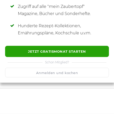
Zugriff auf alle "mein Zaubertopf"
SCHREIBE NEUE NOTIZ
Magazine, Bücher und Sonderhefte.
Hunderte Rezept-Kollektionen,
Ernährungspläne, Kochschule u.v.m.
JETZT GRATISMONAT STARTEN
Schon Mitglied?
Anmelden und kochen