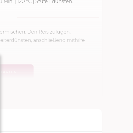
3 Min.
|
120 °C
| Stufe 1 dünsten.
 vermischen. Den Reis zufügen,
 weiterdünsten, anschließend mithilfe
TARTEN