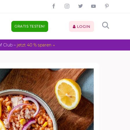
GRATIS TESTEN!
LOGIN
pf Club –
jetzt 40 % sparen →