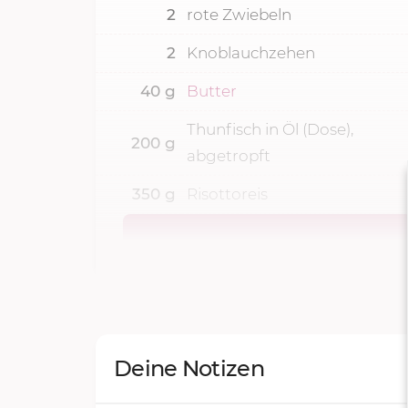
2
rote Zwiebeln
2
Knoblauchzehen
40
g
Butter
Thunfisch in Öl (Dose),
200
g
abgetropft
350
g
Risottoreis
Deine Notizen