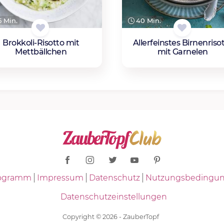
 Min.
40 Min.
Brokkoli-Risotto mit
Allerfeinstes Birnenriso
Mettbällchen
mit Garnelen
Programm
Impressum
Datenschutz
Nutzungsbedingu
Datenschutzeinstellungen
Copyright © 2026 - ZauberTopf