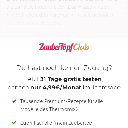
die Eimasse hineingießen. Das Wasser in den
Mixtopf füllen, den Varoma® mit Einlegeboden
geschlossen aufsetzen...
KOCHMODUS STARTEN
Du hast noch keinen Zugang?
Jetzt
31 Tage gratis testen
,
danach
nur 4,99€/Monat
im Jahresabo
Deine Notizen
Tausende Premium-Rezepte für alle
Modelle des Thermomix®
SCHREIBE NEUE NOTIZ
Zugriff auf alle "mein Zaubertopf"