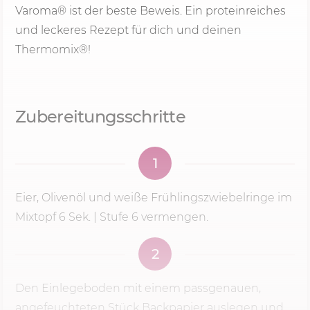
Varoma® ist der beste Beweis. Ein proteinreiches
und leckeres Rezept für dich und deinen
Thermomix®!
Zubereitungsschritte
1
Eier, Olivenöl und weiße Frühlingszwiebelringe im
Mixtopf
6 Sek.
|
Stufe 6
vermengen.
2
Den Einlegeboden mit einem passgenauen,
angefeuchteten Stück Backpapier auslegen und