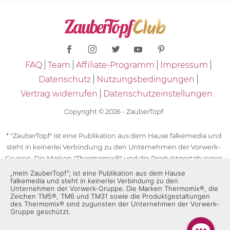
FAQ
Team
Affiliate-Programm
Impressum
Datenschutz
Nutzungsbedingungen
Vertrag widerrufen
Datenschutzeinstellungen
Copyright © 2026 - ZauberTopf
* "ZauberTopf" ist eine Publikation aus dem Hause falkemedia und
steht in keinerlei Verbindung zu den Unternehmen der Vorwerk-
Gruppe. Die Marken "Thermomix®" und die Produktgestaltungen
des "Thermomix®" sind eingetragene Marken der Unternehmen
„mein ZauberTopf”; ist eine Publikation aus dem Hause
falkemedia und steht in keinerlei Verbindung zu den
der Vorwerk-Gruppe. Die Marken Thermomix®, die Zeichen TM5®,
Unternehmen der Vorwerk-Gruppe. Die Marken Thermomix®, die
TM6 und TM31 sowie die Produktgestaltungen des Thermomix®
Zeichen TM5®, TM6 und TM31 sowie die Produktgestaltungen
sind zugunsten der Unternehmen der Vorwerk-Gruppe
des Thermomix® sind zugunsten der Unternehmen der Vorwerk-
Gruppe geschützt.
geschützt. Für die Rezeptangaben in "ZauberTopf" ist
ausschließlich falkemedia verantwortlich.