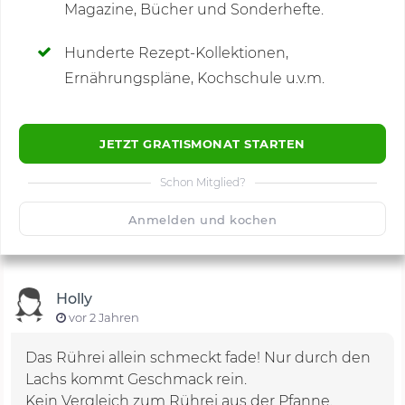
Magazine, Bücher und Sonderhefte.
Hunderte Rezept-Kollektionen,
Kommentare
(3)
Ernährungspläne, Kochschule u.v.m.
JETZT GRATISMONAT STARTEN
Schon Mitglied?
🙂
Speichern
1500
Anmelden und kochen
Holly
vor 2 Jahren
Das Rührei allein schmeckt fade! Nur durch den
Lachs kommt Geschmack rein.
Kein Vergleich zum Rührei aus der Pfanne.