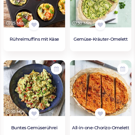
25 Min.
30 Min.
Rühreimuffins mit Käse
Gemüse-Kräuter-Omelett
10 Min.
Buntes Gemüserührei
All-in-one-Chorizo-Omelett