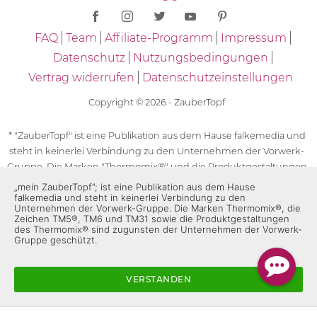
FAQ
Team
Affiliate-Programm
Impressum
Datenschutz
Nutzungsbedingungen
Vertrag widerrufen
Datenschutzeinstellungen
Copyright © 2026 - ZauberTopf
* "ZauberTopf" ist eine Publikation aus dem Hause falkemedia und
steht in keinerlei Verbindung zu den Unternehmen der Vorwerk-
Gruppe. Die Marken "Thermomix®" und die Produktgestaltungen
des "Thermomix®" sind eingetragene Marken der Unternehmen
„mein ZauberTopf”; ist eine Publikation aus dem Hause
falkemedia und steht in keinerlei Verbindung zu den
der Vorwerk-Gruppe. Die Marken Thermomix®, die Zeichen TM5®,
Unternehmen der Vorwerk-Gruppe. Die Marken Thermomix®, die
TM6 und TM31 sowie die Produktgestaltungen des Thermomix®
Zeichen TM5®, TM6 und TM31 sowie die Produktgestaltungen
des Thermomix® sind zugunsten der Unternehmen der Vorwerk-
sind zugunsten der Unternehmen der Vorwerk-Gruppe
Gruppe geschützt.
geschützt. Für die Rezeptangaben in "ZauberTopf" ist
ausschließlich falkemedia verantwortlich.
VERSTANDEN