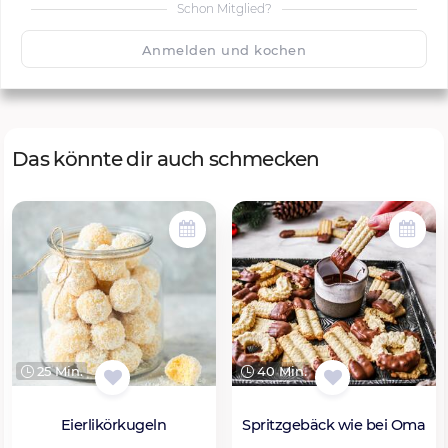
Schon Mitglied?
🙂
Speichern
1500
Anmelden und kochen
Das könnte dir auch schmecken
25 Min.
40 Min.
Eierlikörkugeln
Spritzgebäck wie bei Oma