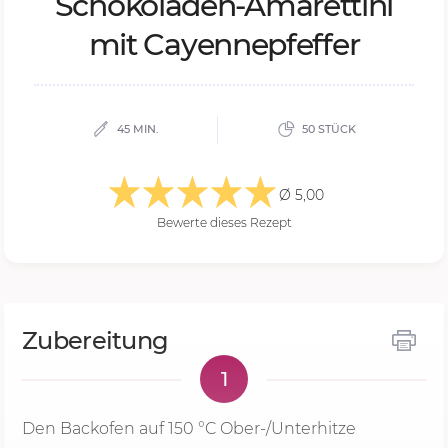
Scho­ko­la­den-Ama­ret­ti­ni
mit Ca­yenne­pfef­fer
45 MIN.
50 STÜCK
Ø 5,00
Bewerte dieses Rezept
Zubereitung
1
Den Backofen auf
150 °C
Ober-/Unterhitze