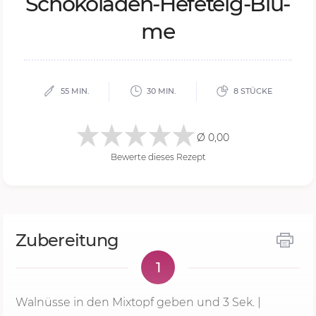
Scho­ko­la­den-He­fe­teig-Blu­
me
55 MIN.
30 MIN.
8 STÜCKE
Ø 0,00
Bewerte dieses Rezept
Zubereitung
1
Walnüsse in den Mixtopf geben und
3 Sek.
|