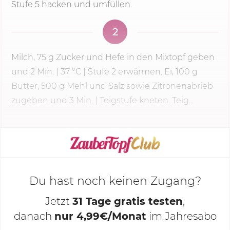
Stufe 5
hacken und umfüllen.
2
Milch,
75 g
Zucker und Hefe in den Mixtopf geben
und
2 Min.
|
37 °C
|
Stufe 2
erwärmen. Ei, 100 g
Butter, 500 g Mehl und Salz sowie Zitronenabrieb
zugeben und 3 Min. | Teigstufe kneten. Teig...
KOCHMODUS STARTEN
Du hast noch keinen Zugang?
Jetzt
31 Tage gratis testen
,
danach
nur 4,99€/Monat
im Jahresabo
Deine Notizen