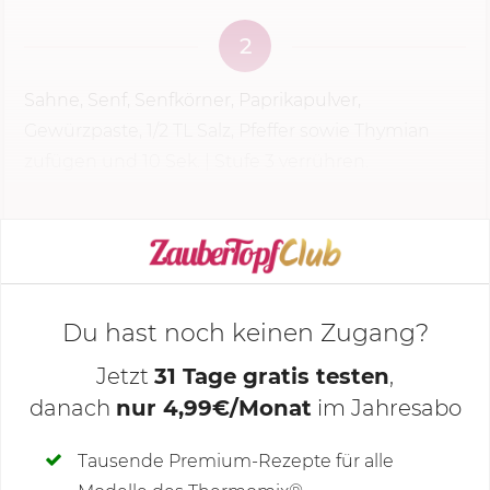
2
Sahne, Senf, Senfkörner, Paprikapulver,
Gewürzpaste, 1/2 TL Salz, Pfeffer sowie Thymian
zufügen und
10 Sek.
|
Stufe 3
verrühren.
KOCHMODUS STARTEN
Du hast noch keinen Zugang?
Jetzt
31 Tage gratis testen
,
danach
nur 4,99€/Monat
im Jahresabo
Deine Notizen
Tausende Premium-Rezepte für alle