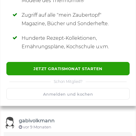
Modelle des Thermomix®
SCHREIBE NEUE NOTIZ
Zugriff auf alle "mein Zaubertopf"
Magazine, Bücher und Sonderhefte.
Hunderte Rezept-Kollektionen,
Kommentare
(3)
Ernährungspläne, Kochschule u.v.m.
JETZT GRATISMONAT STARTEN
Schon Mitglied?
🙂
Speichern
1500
Anmelden und kochen
gabivolkmann
vor 9 Monaten