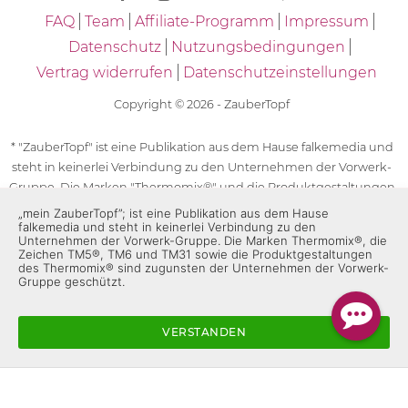
FAQ
Team
Affiliate-Programm
Impressum
Datenschutz
Nutzungsbedingungen
Vertrag widerrufen
Datenschutzeinstellungen
Copyright © 2026 - ZauberTopf
* "ZauberTopf" ist eine Publikation aus dem Hause falkemedia und
steht in keinerlei Verbindung zu den Unternehmen der Vorwerk-
Gruppe. Die Marken "Thermomix®" und die Produktgestaltungen
des "Thermomix®" sind eingetragene Marken der Unternehmen
„mein ZauberTopf”; ist eine Publikation aus dem Hause
falkemedia und steht in keinerlei Verbindung zu den
der Vorwerk-Gruppe. Die Marken Thermomix®, die Zeichen TM5®,
Unternehmen der Vorwerk-Gruppe. Die Marken Thermomix®, die
TM6 und TM31 sowie die Produktgestaltungen des Thermomix®
Zeichen TM5®, TM6 und TM31 sowie die Produktgestaltungen
des Thermomix® sind zugunsten der Unternehmen der Vorwerk-
sind zugunsten der Unternehmen der Vorwerk-Gruppe
Gruppe geschützt.
geschützt. Für die Rezeptangaben in "ZauberTopf" ist
ausschließlich falkemedia verantwortlich.
VERSTANDEN