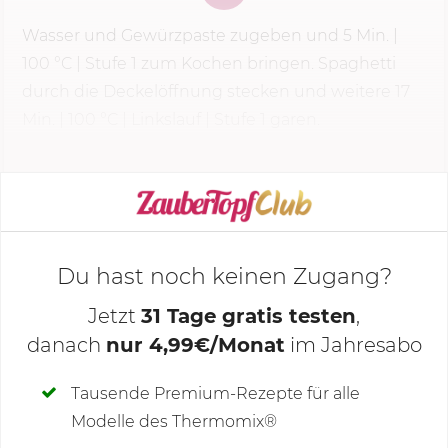
Wasser und Gewürzpaste zugeben und
5 Min.
|
100 °C
|
Stufe 1
zum Kochen bringen. Spaghetti
durch die Deckelöffnung stecken und weitere 17
Min. |
100 °C
| Linkslauf |
Stufe 1
garen.
KOCHMODUS STARTEN
Du hast noch keinen Zugang?
Jetzt
31 Tage gratis testen
,
danach
nur 4,99€/Monat
im Jahresabo
Deine Notizen
Tausende Premium-Rezepte für alle
Modelle des Thermomix®
SCHREIBE NEUE NOTIZ