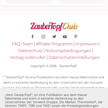
FAQ
Team
Affiliate-Programm
Impressum
Datenschutz
Nutzungsbedingungen
Vertrag widerrufen
Datenschutzeinstellungen
Copyright © 2026 - ZauberTopf
* "ZauberTopf" ist eine Publikation aus dem Hause falkemedia und
steht in keinerlei Verbindung zu den Unternehmen der Vorwerk-
Gruppe. Die Marken "Thermomix®" und die Produktgestaltungen
des "Thermomix®" sind eingetragene Marken der Unternehmen
„mein ZauberTopf”; ist eine Publikation aus dem Hause
falkemedia und steht in keinerlei Verbindung zu den
der Vorwerk-Gruppe. Die Marken Thermomix®, die Zeichen TM5®,
Unternehmen der Vorwerk-Gruppe. Die Marken Thermomix®, die
TM6 und TM31 sowie die Produktgestaltungen des Thermomix®
Zeichen TM5®, TM6 und TM31 sowie die Produktgestaltungen