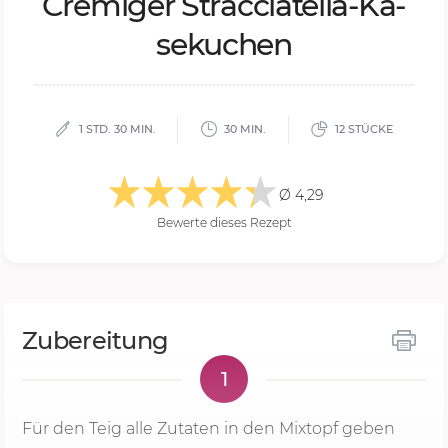
Cre­mi­ger Strac­cia­tel­la-Kä­
se­ku­chen
1 STD. 30 MIN.
30 MIN.
12 STÜCKE
Ø 4,29
Bewerte dieses Rezept
Zubereitung
1
Für den Teig alle Zutaten in den Mixtopf geben