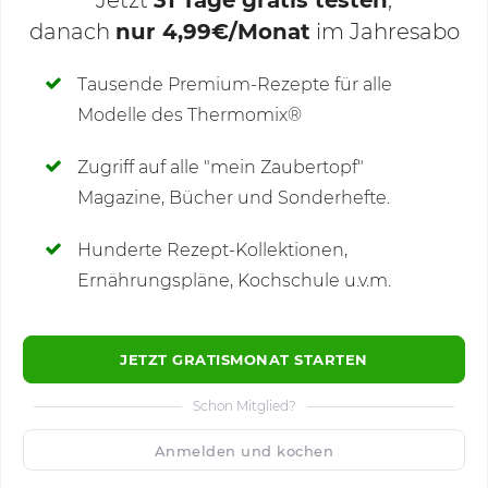
Jetzt
31 Tage gratis testen
,
danach
nur 4,99€/Monat
im Jahresabo
Deine Notizen
Tausende Premium-Rezepte für alle
Modelle des Thermomix®
SCHREIBE NEUE NOTIZ
Zugriff auf alle "mein Zaubertopf"
Magazine, Bücher und Sonderhefte.
Hunderte Rezept-Kollektionen,
Kommentare
(7)
Ernährungspläne, Kochschule u.v.m.
JETZT GRATISMONAT STARTEN
Schon Mitglied?
🙂
Speichern
1500
Anmelden und kochen