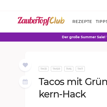
REZEPTE
TIPP
Der große Summer Sale!
TM31
TM5®
TM6
TM7
Ta­cos mit Grün
kern-Hack