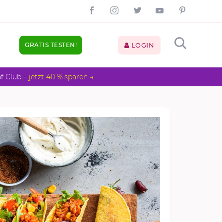
GRATIS TESTEN!
LOGIN
pf Club –
jetzt 40 % sparen →