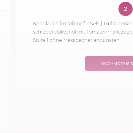
2
Knoblauch im Mixtopf
2 Sek.
| Turbo zerkl
schieben. Olivenöl mit Tomatenmark zu
Stufe 1
ohne Messbecher andünsten.
KOCHMODUS S