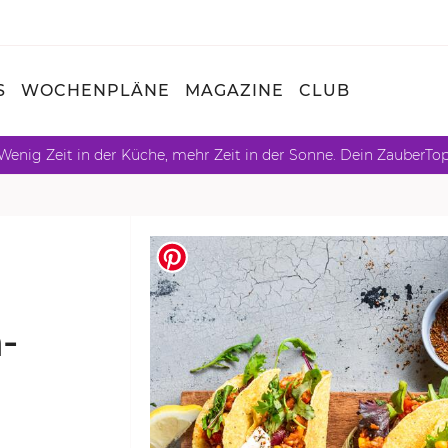
S
WOCHENPLÄNE
MAGAZINE
CLUB
Wenig Zeit in der Küche, mehr Zeit in der Sonne. Dein ZauberTo
­