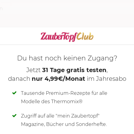
ln
ung
Du hast noch keinen Zugang?
Jetzt
31 Tage gratis testen
,
danach
nur 4,99€/Monat
im Jahresabo
Tausende Premium-Rezepte für alle
Modelle des Thermomix®
Zugriff auf alle "mein Zaubertopf"
SCHREIBE NEUE NOTIZ
Magazine, Bücher und Sonderhefte.