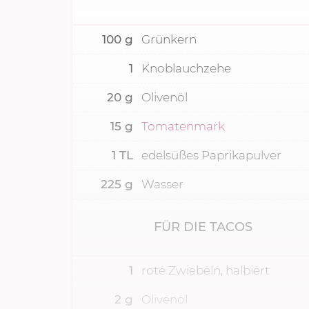
100
g
Grünkern
1
Knoblauchzehe
20
g
Olivenöl
15
g
Tomatenmark
1
TL
edelsüßes Paprikapulver
225
g
Wasser
FÜR DIE TACOS
1
rote Zwiebeln, halbiert
2
g
Olivenöl