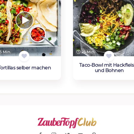
 Min.
25 Min.
Taco-Bowl mit Hackflei
Tortillas selber machen
und Bohnen