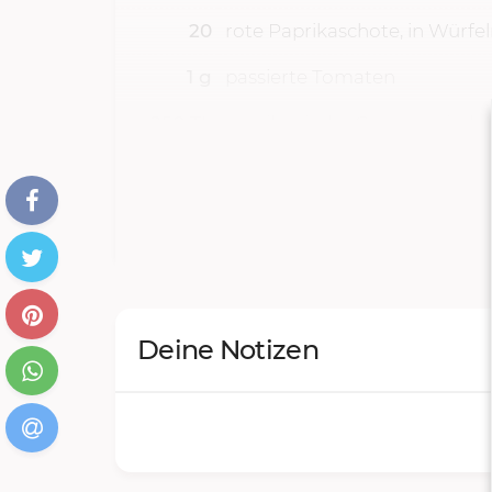
20
rote Paprikaschote, in Würfe
1
g
passierte Tomaten
250
TL
mexikanische Gewürzmisch
2
g
Mais (Dose), abgetropft
Deine Notizen