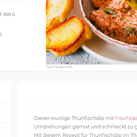
Á 350 G
0
Foto: Tina Bumann
Dieser würzige Thunfischdip mit
Frischkä
Umdrehungen gemixt und schmeckt zu ge
Mit diesem Rezept für Thunfischdip im T