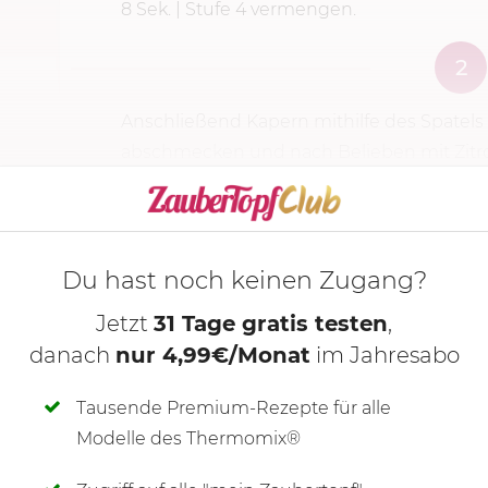
8 Sek. | Stufe 4 vermengen.
2
Anschließend Kapern mithilfe des Spatels 
abschmecken und nach Belieben mit Zitro
KOCHMODUS S
Du hast noch keinen Zugang?
Jetzt
31 Tage gratis testen
,
danach
nur 4,99€/Monat
im Jahresabo
Tausende Premium-Rezepte für alle
Modelle des Thermomix®