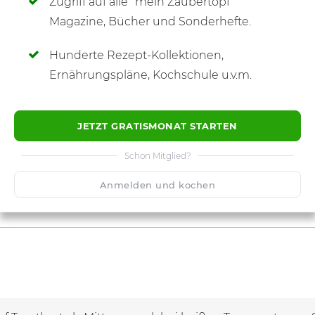
Zugriff auf alle "mein Zaubertopf"
SCHREIBE NEUE NOTIZ
Magazine, Bücher und Sonderhefte.
Hunderte Rezept-Kollektionen,
Ernährungspläne, Kochschule u.v.m.
JETZT GRATISMONAT STARTEN
Schon Mitglied?
Anmelden und kochen