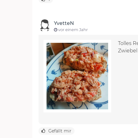
YvetteN
vor einem Jahr
Tolles R
Zwiebel
Gefällt mir