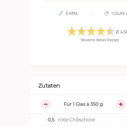
5 MIN.
1 GLAS 
Ø 4,5
Bewerte dieses Rezept
Zutaten
Für
1
Glas á 350 g
0,5
rote Chilischote