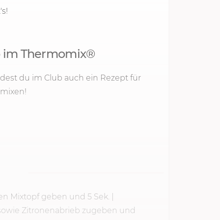
s!
ip im Thermomix®
dest du im Club auch ein Rezept für
hmixen!
 den Mixtopf geben und
5 Sek.
|
e sowie Zitronenabrieb zugeben und