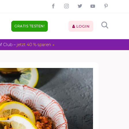
GRATIS TESTEN!
LOGIN
pf Club –
jetzt 40 % sparen →