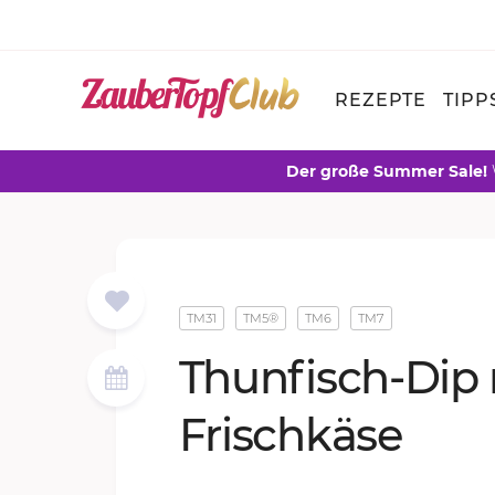
REZEPTE
TIPP
Der große Summer Sale!
TM31
TM5®
TM6
TM7
Thun­fisch-Dip
Frisch­kä­se