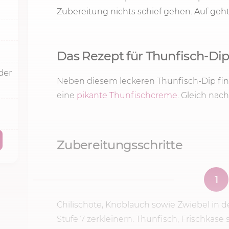
Zubereitung nichts schief gehen. Auf geht'
Das Rezept für Thunfisch-D
der
Neben diesem leckeren Thunfisch-Dip fin
eine
pikante Thunfischcreme
. Gleich nac
Zubereitungsschritte
1
Chilischote, Knoblauch sowie Zwiebel in
Stufe 7
zerkleinern. Thunfisch, Frischkäs