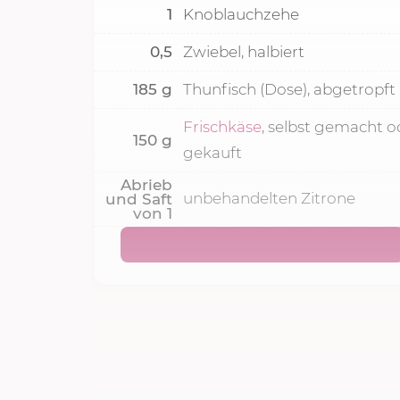
1
Knoblauchzehe
0,5
Zwiebel, halbiert
185
g
Thunfisch (Dose), abgetropft
Frischkäse
, selbst gemacht o
150
g
gekauft
Abrieb
unbehandelten Zitrone
und Saft
von
1