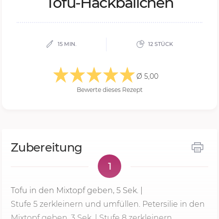
Tofu-Hack­bäll­chen
15 MIN.
12 STÜCK
Ø 5,00
Bewerte dieses Rezept
Zubereitung
1
Tofu in den Mixtopf geben,
5 Sek.
|
Stufe 5
zerkleinern und umfüllen. Petersilie in den
Mixtopf geben, 3 Sek. | Stufe 8 zerkleinern.