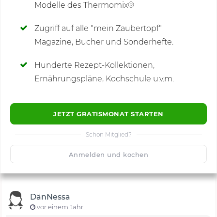
Modelle des Thermomix®
SCHREIBE NEUE NOTIZ
Zugriff auf alle "mein Zaubertopf"
Magazine, Bücher und Sonderhefte.
Hunderte Rezept-Kollektionen,
Kommentare
(1)
Ernährungspläne, Kochschule u.v.m.
JETZT GRATISMONAT STARTEN
Schon Mitglied?
🙂
Speichern
1500
Anmelden und kochen
DänNessa
vor einem Jahr