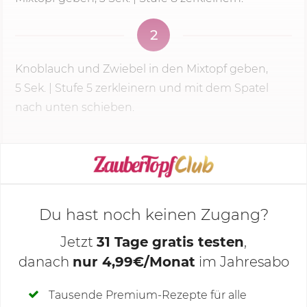
2
Knoblauch und Zwiebel in den Mixtopf geben,
5 Sek.
|
Stufe 5
zerkleinern und mit dem Spatel
nach unten schieben.
KOCHMODUS STARTEN
Du hast noch keinen Zugang?
Jetzt
31 Tage gratis testen
,
danach
nur 4,99€/Monat
im Jahresabo
Deine Notizen
Tausende Premium-Rezepte für alle