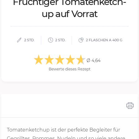
Fruch­ti­ger To­ma­ten­ketch­
up auf Vor­rat
2 STD.
2 STD.
2 FLASCHEN A 400 G
Ø 4,64
Bewerte dieses Rezept
Tomatenketchup ist der perfekte Begleiter für
Gegrilltes, Pommes, Nudeln und so viele andere