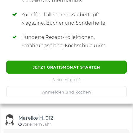
Modelle des Thermomix®
SCHREIBE NEUE NOTIZ
Zugriff auf alle "mein Zaubertopf"
Magazine, Bücher und Sonderhefte.
Hunderte Rezept-Kollektionen,
Kommentare
(8)
Ernährungspläne, Kochschule u.v.m.
JETZT GRATISMONAT STARTEN
Schon Mitglied?
🙂
Speichern
1500
Anmelden und kochen
Mareike H_012
vor einem Jahr