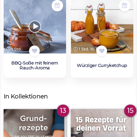
1 Std.
1 Std. 10 Min.
BBQ-Soße mit feinem
Würziger Curryketchup
Rauch-Aroma
In Kollektionen
13
15