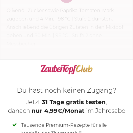
Olivenöl, Zucker sowie Paprika-Tomaten-Mark
zugeben und
4 Min.
|
98 °C
|
Stufe 2
dünsten.
Anschließend die übrigen Zutaten in den Mixtopf
geben und 80 Min. |
98 °C
|
Stufe 2
ohne
Messbecher...
KOCHMODUS STARTEN
Du hast noch keinen Zugang?
Jetzt
31 Tage gratis testen
,
danach
nur 4,99€/Monat
im Jahresabo
Deine Notizen
Tausende Premium-Rezepte für alle