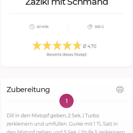
Za­zi­ki mit Schmand
40 MIN.
500 G
Ø 4,70
Bewerte dieses Rezept
Zubereitung
1
Dill in den Mixtopf geben,
2 Sek.
| Turbo
zerkleinern und umfüllen. Gurke mit 1 TL Salz in
den Mixtopf geben und 5 Sek. |
Stufe 5
zerkleinern.