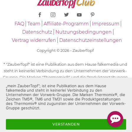
FAQ
Team
Affiliate-Programm
Impressum
Datenschutz
Nutzungsbedingungen
Vertrag widerrufen
Datenschutzeinstellungen
Copyright © 2026 - ZauberTopf
* "ZauberTopf" ist eine Publikation aus dem Hause falkemedia und
steht in keinerlei Verbindung zu den Unternehmen der Vorwerk-
Gruppe. Die Marken "Thermomix®" und die Produktgestaltungen
des "Thermomix®" sind eingetragene Marken der Unternehmen
„mein ZauberTopf”; ist eine Publikation aus dem Hause
falkemedia und steht in keinerlei Verbindung zu den
der Vorwerk-Gruppe. Die Marken Thermomix®, die Zeichen TM5®,
Unternehmen der Vorwerk-Gruppe. Die Marken Thermomix®, die
TM6 und TM31 sowie die Produktgestaltungen des Thermomix®
Zeichen TM5®, TM6 und TM31 sowie die Produktgestaltungen
des Thermomix® sind zugunsten der Unternehmen der Vorwerk-
sind zugunsten der Unternehmen der Vorwerk-Gruppe
Gruppe geschützt.
geschützt. Für die Rezeptangaben in "ZauberTopf" ist
ausschließlich falkemedia verantwortlich.
VERSTANDEN