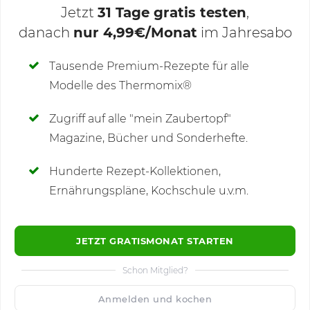
Jetzt
31 Tage gratis testen
,
danach
nur 4,99€/Monat
im Jahresabo
Deine Notizen
Tausende Premium-Rezepte für alle
Modelle des Thermomix®
SCHREIBE NEUE NOTIZ
Zugriff auf alle "mein Zaubertopf"
Magazine, Bücher und Sonderhefte.
Hunderte Rezept-Kollektionen,
Kommentare
(4)
Ernährungspläne, Kochschule u.v.m.
JETZT GRATISMONAT STARTEN
Schon Mitglied?
🙂
Speichern
1500
Anmelden und kochen