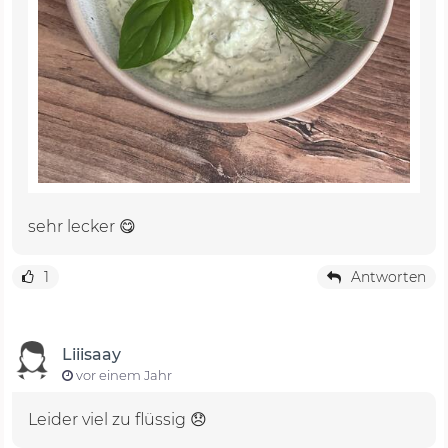
sehr lecker 😋
1
Antworten
Liiisaay
vor einem Jahr
Leider viel zu flüssig 😞