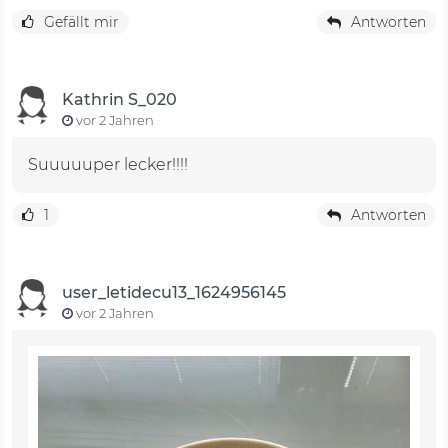
Gefällt mir
Antworten
Kathrin S_020
vor 2 Jahren
Suuuuuper lecker!!!!
1
Antworten
user_letidecu13_1624956145
vor 2 Jahren