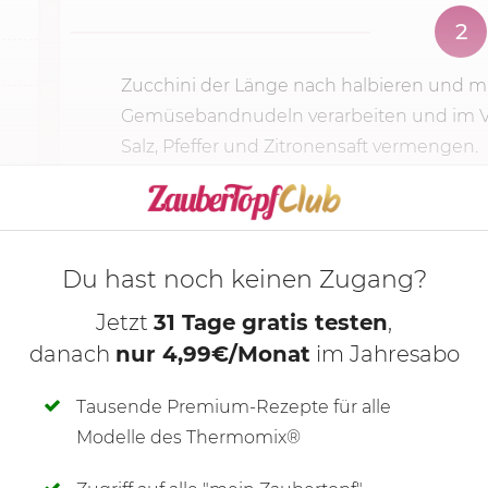
2
Zucchini der Länge nach halbieren und mi
Gemüsebandnudeln verarbeiten und im Va
Salz, Pfeffer und Zitronensaft vermengen.
KOCHMODUS S
Du hast noch keinen Zugang?
Jetzt
31 Tage gratis testen
,
danach
nur 4,99€/Monat
im Jahresabo
Tausende Premium-Rezepte für alle
Modelle des Thermomix®