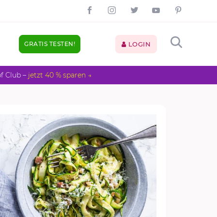
GRATIS TESTEN!
LOGIN
pf Club –
jetzt 40 % sparen →