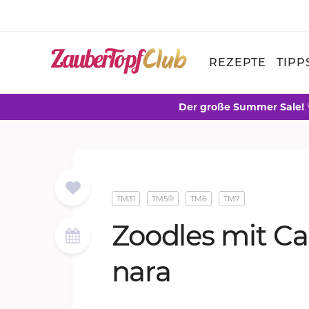
REZEPTE
TIPP
Der große Summer Sale!
TM31
TM5®
TM6
TM7
Zood­les mit Ca­
na­ra