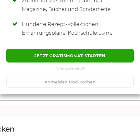
Zugriff auf alle "mein Zaubertopf"
SCHREIBE NEUE NOTIZ
Magazine, Bücher und Sonderhefte.
Hunderte Rezept-Kollektionen,
Ernährungspläne, Kochschule u.v.m.
JETZT GRATISMONAT STARTEN
Schon Mitglied?
Anmelden und kochen
cken