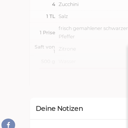
4
Zucchini
1
TL
Salz
frisch gemahlener schwarzer
1
Prise
Pfeffer
Saft von
Zitrone
1
500
g
Wasser
Deine Notizen