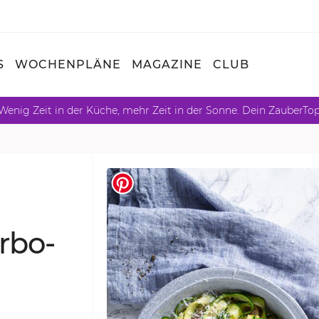
S
WOCHENPLÄNE
MAGAZINE
CLUB
Wenig Zeit in der Küche, mehr Zeit in der Sonne. Dein ZauberTo
r­bo­