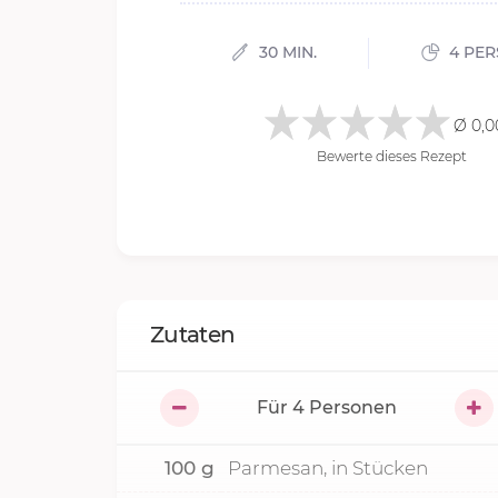
30 MIN.
4 PE
Ø 0,0
Bewerte dieses Rezept
Zutaten
Für
4
Personen
100
g
Parmesan, in Stücken