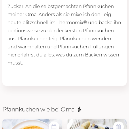
Zucker. An die selbstgemachten Pfannkuchen
meiner Oma. Anders als sie mixe ich den Teig
heute blitzschnell im Thermomix® und backe ihn
portionsweise zu den leckersten Pfannkuchen
aus. Pfannkuchenteig, Pfannkuchen wenden
und warmhalten und Pfannkuchen Füllungen –
hier erfährst du alles, was du zum Backen wissen
musst.
Pfannkuchen wie bei Oma 👵