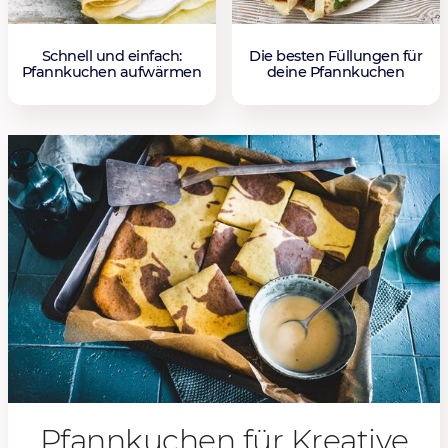
Schnell und einfach:
Die besten Füllungen für
Pfannkuchen aufwärmen
deine Pfannkuchen
Pfannkuchen für Kreative