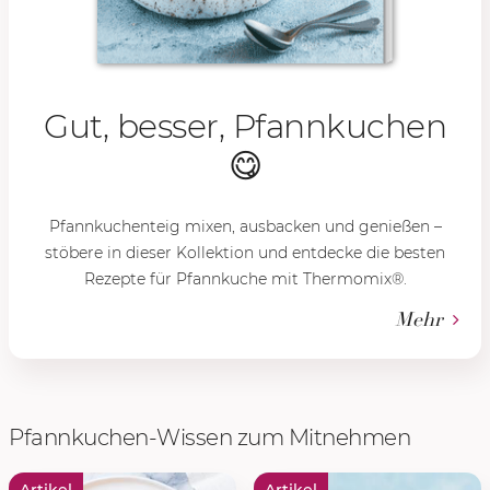
Gut, besser, Pfannkuchen
😋
Pfannkuchenteig mixen, ausbacken und genießen –
stöbere in dieser Kollektion und entdecke die besten
Rezepte für Pfannkuche mit Thermomix®.
Mehr
Pfannkuchen-Wissen zum Mitnehmen
Artikel
Artikel