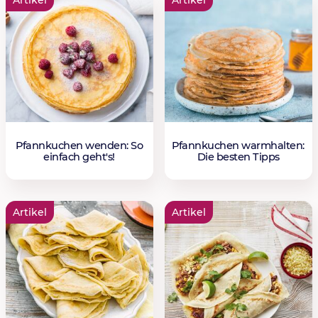
Pfannkuchen wenden: So
Pfannkuchen warmhalten:
einfach geht's!
Die besten Tipps
Artikel
Artikel