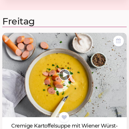
Freitag
Cre­mi­ge Kar­tof­fel­sup­pe mit Wie­ner Würst­