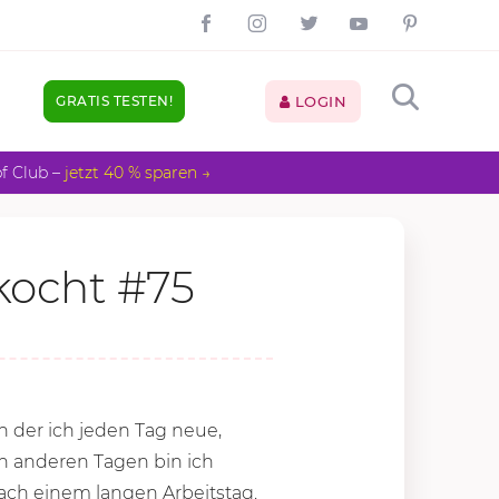
GRATIS TESTEN!
LOGIN
pf Club –
jetzt 40 % sparen →
kocht #75
n der ich jeden Tag neue,
an anderen Tagen bin ich
ach einem langen Arbeitstag.