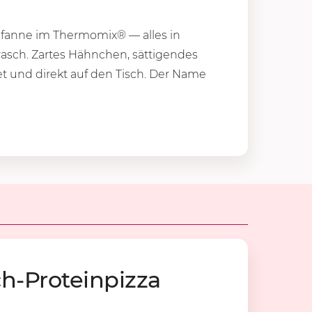
anne im Thermomix® — alles in
wasch. Zartes Hähnchen, sättigendes
 und direkt auf den Tisch. Der Name
-Pro­te­in­piz­za