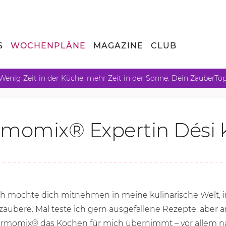
S
WOCHENPLÄNE
MAGAZINE
CLUB
Wenig Zeit in der Küche, mehr Zeit in der Sonne. Dein ZauberTo
momix® Expertin Dési 
 Ich möchte dich mitnehmen in meine kulinarische Welt, i
aubere. Mal teste ich gern ausgefallene Rezepte, aber 
hermomix® das Kochen für mich übernimmt – vor allem n