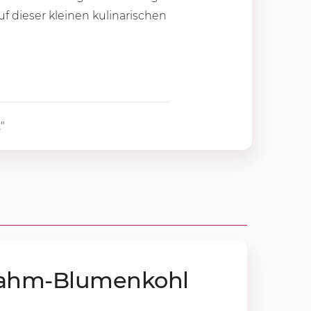
uf dieser kleinen kulinarischen
t
"
 Rahm-Blu­men­kohl