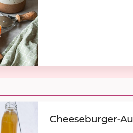
Chee­se­bur­ger-Auf