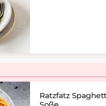
Ratz­fatz Spa­ghet­t
Soße