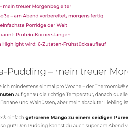
g – mein treuer Morgenbegleiter
rsoße – am Abend vorbereitet, morgens fertig
r einfachste Porridge der Welt
spannt: Protein-Körnerstangen
 Highlight wird: 6-Zutaten-Frühstücksauflauf
hia-Pudding – mein treuer Mo
se ich mindestens einmal pro Woche – der Thermomix®
inu
ten
auf genau die richtige Temperatur, danach quel
 Banane und Walnüssen, aber mein absoluter Liebling is
ix® einfach
gefrorene Mango zu einem seidigen Püre
, so gut! Den Pudding kannst du auch super am Abend 