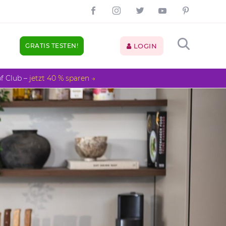
GRATIS TESTEN!
LOGIN
pf Club –
jetzt 40 % sparen →