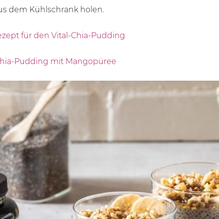
us dem Kühlschrank holen.
zept für den Vital-Chia-Pudding
hia-Pudding mit Mangopüree