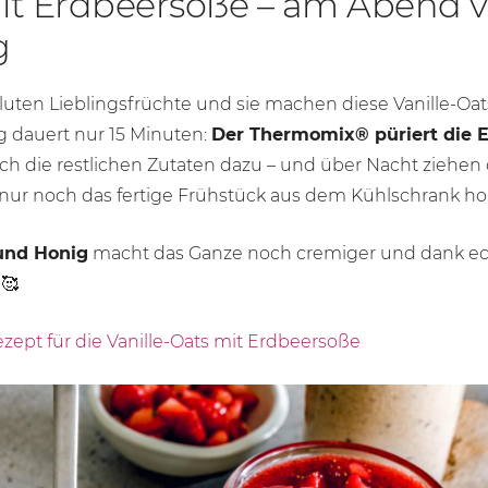
mit Erdbeersoße – am Abend vo
g
uten Lieblingsfrüchte und sie machen diese Vanille-Oa
g dauert nur 15 Minuten:
Der Thermomix® püriert die E
h die restlichen Zutaten dazu – und über Nacht ziehen 
r noch das fertige Frühstück aus dem Kühlschrank hole
und Honig
macht das Ganze noch cremiger und dank ec
 🥰
zept für die Vanille-Oats mit Erdbeersoße