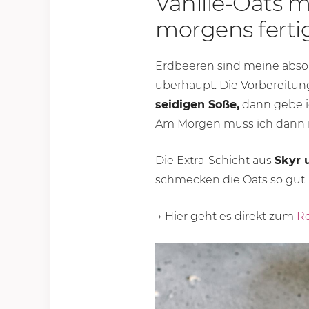
Vanille-Oats 
morgens ferti
Erdbeeren sind meine absol
überhaupt. Die Vorbereitun
seidigen Soße,
dann gebe ic
Am Morgen muss ich dann nu
Die Extra-Schicht aus
Skyr 
schmecken die Oats so gut.
→ Hier geht es direkt zum
Re