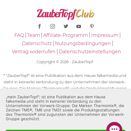
FAQ
Team
Affiliate-Programm
Impressum
Datenschutz
Nutzungsbedingungen
Vertrag widerrufen
Datenschutzeinstellungen
Copyright © 2026 - ZauberTopf
* "ZauberTopf" ist eine Publikation aus dem Hause falkemedia und
steht in keinerlei Verbindung zu den Unternehmen der Vorwerk-
Gruppe. Die Marken "Thermomix®" und die Produktgestaltungen
des "Thermomix®" sind eingetragene Marken der Unternehmen
„mein ZauberTopf”; ist eine Publikation aus dem Hause
falkemedia und steht in keinerlei Verbindung zu den
der Vorwerk-Gruppe. Die Marken Thermomix®, die Zeichen TM5®,
Unternehmen der Vorwerk-Gruppe. Die Marken Thermomix®, die
TM6 und TM31 sowie die Produktgestaltungen des Thermomix®
Zeichen TM5®, TM6 und TM31 sowie die Produktgestaltungen
des Thermomix® sind zugunsten der Unternehmen der Vorwerk-
sind zugunsten der Unternehmen der Vorwerk-Gruppe
Gruppe geschützt.
geschützt. Für die Rezeptangaben in "ZauberTopf" ist
ausschließlich falkemedia verantwortlich.