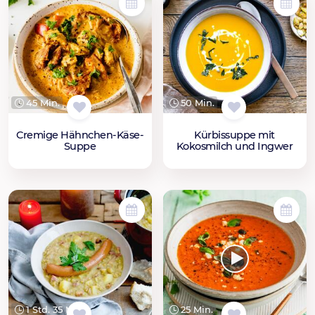
45 Min.
50 Min.
Cremige Hähnchen-Käse-
Kürbissuppe mit
Suppe
Kokosmilch und Ingwer
1 Std. 35 Min.
25 Min.