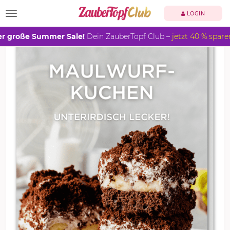
TOGGLE NAVIGATION
LOGIN
r große Summer Sale!
Dein ZauberTopf Club –
jetzt 40 % spare