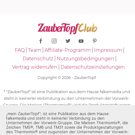
FAQ
Team
Affiliate-Programm
Impressum
Datenschutz
Nutzungsbedingungen
Vertrag widerrufen
Datenschutzeinstellungen
Copyright © 2026 - ZauberTopf
* "ZauberTopf" ist eine Publikation aus dem Hause falkemedia und
steht in keinerlei Verbindung zu den Unternehmen der Vorwerk-
Gruppe. Die Marken "Thermomix®" und die Produktgestaltungen
des "Thermomix®" sind eingetragene Marken der Unternehmen
„mein ZauberTopf”; ist eine Publikation aus dem Hause
falkemedia und steht in keinerlei Verbindung zu den
der Vorwerk-Gruppe. Die Marken Thermomix®, die Zeichen TM5®,
Unternehmen der Vorwerk-Gruppe. Die Marken Thermomix®, die
TM6 und TM31 sowie die Produktgestaltungen des Thermomix®
Zeichen TM5®, TM6 und TM31 sowie die Produktgestaltungen
sind zugunsten der Unternehmen der Vorwerk-Gruppe
des Thermomix® sind zugunsten der Unternehmen der Vorwerk-