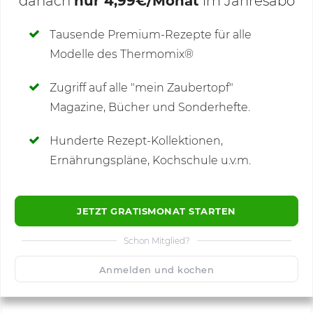
danach
nur 4,99€/Monat
im Jahresabo
Deine Notizen
Tausende Premium-Rezepte für alle
Modelle des Thermomix®
SCHREIBE NEUE NOTIZ
Zugriff auf alle "mein Zaubertopf"
Magazine, Bücher und Sonderhefte.
Hunderte Rezept-Kollektionen,
Kommentare
(7)
Ernährungspläne, Kochschule u.v.m.
JETZT GRATISMONAT STARTEN
Schon Mitglied?
🙂
Speichern
1500
Anmelden und kochen