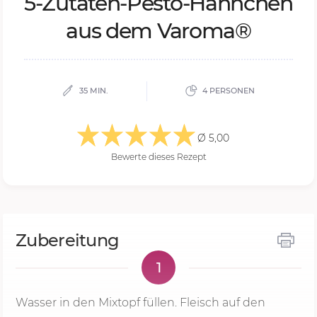
5-Zu­ta­ten-Pe­s­to-Hähn­chen
aus dem Va­ro­ma®
35 MIN.
4 PERSONEN
Ø 5,00
Bewerte dieses Rezept
Zubereitung
1
Wasser in den Mixtopf füllen. Fleisch auf den