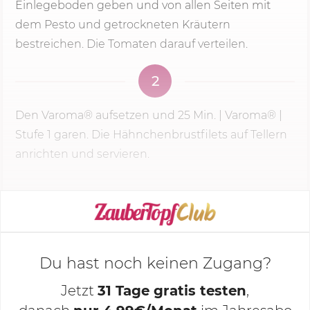
Einlegeboden geben und von allen Seiten mit
dem Pesto und getrockneten Kräutern
bestreichen. Die Tomaten darauf verteilen.
2
Den Varoma® aufsetzen und
25 Min.
| Varoma® |
Stufe 1
garen. Die Hähnchenbrustfilets auf Tellern
anrichten und servieren.
KOCHMODUS STARTEN
Du hast noch keinen Zugang?
Jetzt
31 Tage gratis testen
,