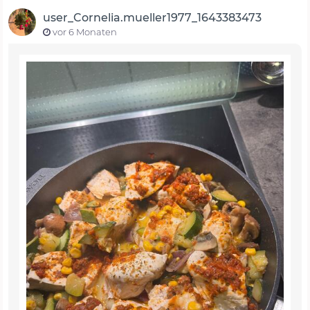
user_Cornelia.mueller1977_1643383473
vor 6 Monaten