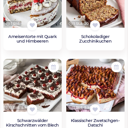
1 Std.
1 Std. 20 Min.
Ameisentorte mit Quark
Schokoladiger
und Himbeeren
Zucchinikuchen
1 Std. 5 Min.
1 Std. 5 Min.
Schwarzwälder
Klassischer Zwetschgen-
Kirschschnitten vom Blech
Datschi