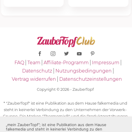
FAQ
Team
Affiliate-Programm
Impressum
Datenschutz
Nutzungsbedingungen
Vertrag widerrufen
Datenschutzeinstellungen
Copyright © 2026 - ZauberTopf
* "ZauberTopf" ist eine Publikation aus dem Hause falkemedia und
steht in keinerlei Verbindung zu den Unternehmen der Vorwerk-
Gruppe. Die Marken "Thermomix®" und die Produktgestaltungen
des "Thermomix®" sind eingetragene Marken der Unternehmen
„mein ZauberTopf”; ist eine Publikation aus dem Hause
falkemedia und steht in keinerlei Verbindung zu den
der Vorwerk-Gruppe. Die Marken Thermomix®, die Zeichen TM5®,