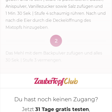
Anispulver, Vanillezucker sowie Salz zufügen und
1 Min.
30 Sek. |
Stufe 4
schaumig rühren. Nach und
nach die Eier durch die Deckelöffnung des
Mixtopfs hinzugeben.
2
Das Mehl mit dem Backpulver zufügen und alles
30 Sek.
|
Stufe 3
vermengen.
KOCHMODUS STARTEN
Du hast noch keinen Zugang?
Jetzt
31 Tage gratis testen
,