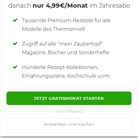
danach
nur 4,99€/Monat
im Jahresabo
Deine Notizen
Tausende Premium-Rezepte für alle
Modelle des Thermomix®
SCHREIBE NEUE NOTIZ
Zugriff auf alle "mein Zaubertopf"
Magazine, Bücher und Sonderhefte.
Hunderte Rezept-Kollektionen,
Kommentare
(1)
Ernährungspläne, Kochschule u.v.m.
JETZT GRATISMONAT STARTEN
Schon Mitglied?
🙂
Speichern
1500
Anmelden und kochen