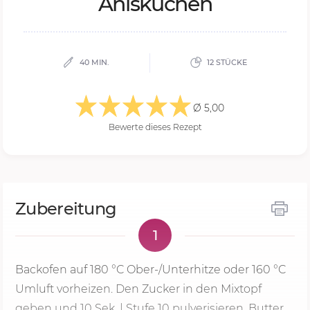
Aniskuchen
40 MIN.
12 STÜCKE
Ø 5,00
Bewerte dieses Rezept
Zubereitung
1
Backofen auf
180 °C
Ober-/Unterhitze oder 160 °C
Umluft vorheizen. Den Zucker in den Mixtopf
geben und
10 Sek.
| Stufe 10 pulverisieren. Butter,