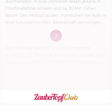
durchkneten. In zwei Portionen teilen, jeweils in
Frischhaltefolie wickeln und ca. 30 Min. ruhen
lassen. Den Mixtopf spülen. Inzwischen die Äpfel in
eine Schüssel mit dem Zitronensaft vermengen.
2
Den Backofen auf
200 °C
Ober-/Unterhitze
vorheizen. Ein Blech mit Backpapier belegen. Eine
Teigportion einer leicht bemehlten Arbeitsfläche
dünn ausrollen, auf ein bemehltes
Küchenhandtuch legen...
KOCHMODUS STARTEN