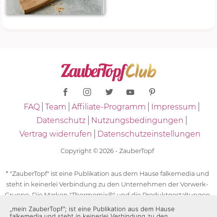
FAQ
Team
Affiliate-Programm
Impressum
Datenschutz
Nutzungsbedingungen
Vertrag widerrufen
Datenschutzeinstellungen
Copyright © 2026 - ZauberTopf
* "ZauberTopf" ist eine Publikation aus dem Hause falkemedia und
steht in keinerlei Verbindung zu den Unternehmen der Vorwerk-
Gruppe. Die Marken "Thermomix®" und die Produktgestaltungen
des "Thermomix®" sind eingetragene Marken der Unternehmen
„mein ZauberTopf”; ist eine Publikation aus dem Hause
falkemedia und steht in keinerlei Verbindung zu den
der Vorwerk-Gruppe. Die Marken Thermomix®, die Zeichen TM5®,