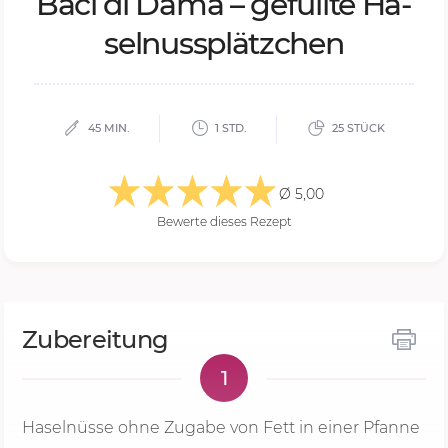
Baci di Dama – ge­füll­te Ha­
sel­nuss­plätz­chen
45 MIN.
1 STD.
25 STÜCK
Ø 5,00
Bewerte dieses Rezept
Zubereitung
1
Haselnüsse ohne Zugabe von Fett in einer Pfanne