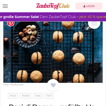
TOGGLE NAVIGATION
LOGIN
r große Summer Sale!
Dein ZauberTopf Club –
jetzt 40 % spare
Foto: Tina Bumann
TM31
TM5®
TM6
TM7