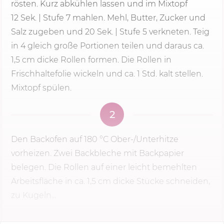
rösten. Kurz abkühlen lassen und im Mixtopf
12 Sek.
|
Stufe 7
mahlen. Mehl, Butter, Zucker und
Salz zugeben und 20 Sek. | Stufe 5 verkneten. Teig
in 4 gleich große Portionen teilen und daraus ca.
1,5 cm dicke Rollen formen. Die Rollen in
Frischhaltefolie wickeln und ca. 1 Std. kalt stellen.
Mixtopf spülen.
2
Den Backofen auf
180 °C
Ober-/Unterhitze
vorheizen. Zwei Backbleche mit Backpapier
belegen. Die Rollen auf einer leicht bemehlten
Arbeitsfläche in ca. 1,5 cm dicke Stücke schneiden,
zu Kugeln...