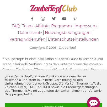
FAQ
Team
Affiliate-Programm
Impressum
Datenschutz
Nutzungsbedingungen
Vertrag widerrufen
Datenschutzeinstellungen
Copyright © 2026 - ZauberTopf
* "ZauberTopf" ist eine Publikation aus dem Hause falkemedia und
steht in keinerlei Verbindung zu den Unternehmen der Vorwerk-
Gruppe. Die Marken "Thermomix®" und die Produktgestaltungen
des "Thermomix®" sind eingetragene Marken der Unternehmen
„mein ZauberTopf”; ist eine Publikation aus dem Hause
falkemedia und steht in keinerlei Verbindung zu den
der Vorwerk-Gruppe. Die Marken Thermomix®, die Zeichen TM5®,
Unternehmen der Vorwerk-Gruppe. Die Marken Thermomix®, die
TM6 und TM31 sowie die Produktgestaltungen des Thermomix®
Zeichen TM5®, TM6 und TM31 sowie die Produktgestaltungen
des Thermomix® sind zugunsten der Unternehmen der Vorwerk-
sind zugunsten der Unternehmen der Vorwerk-Gruppe
Gruppe geschützt.
geschützt. Für die Rezeptangaben in "ZauberTopf" ist
ausschließlich falkemedia verantwortlich.