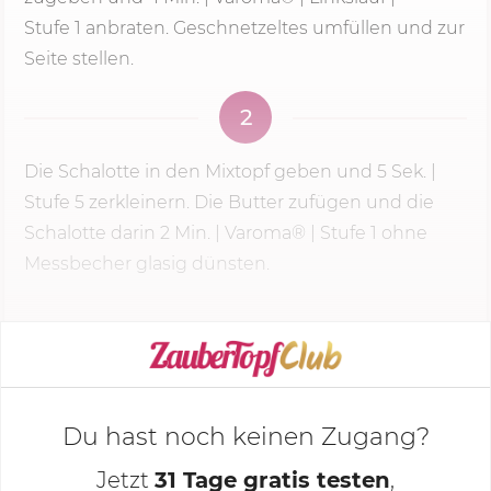
Stufe 1
anbraten. Geschnetzeltes umfüllen und zur
Seite stellen.
2
Die Schalotte in den Mixtopf geben und
5 Sek.
|
Stufe 5
zerkleinern. Die Butter zufügen und die
Schalotte darin
2 Min.
| Varoma® | Stufe 1 ohne
Messbecher glasig dünsten.
KOCHMODUS STARTEN
Du hast noch keinen Zugang?
Jetzt
31 Tage gratis testen
,