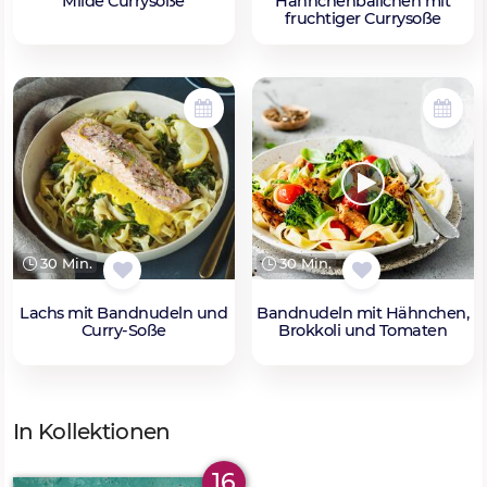
Milde Currysoße
Hähnchenbällchen mit
fruchtiger Currysoße
30 Min.
30 Min.
Lachs mit Bandnudeln und
Bandnudeln mit Hähnchen,
Curry-Soße
Brokkoli und Tomaten
In Kollektionen
16