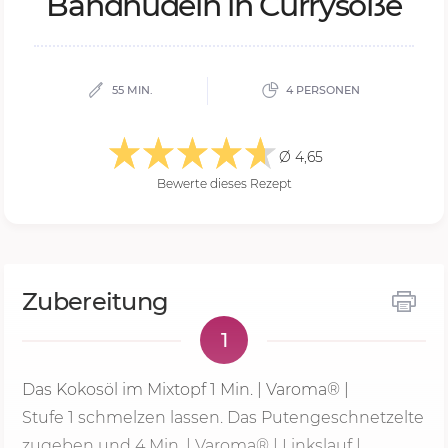
Band­nu­deln in Cur­ry­so­ße
55 MIN.
4 PERSONEN
Ø 4,65
Bewerte dieses Rezept
Zubereitung
1
Das Kokosöl im Mixtopf
1 Min.
| Varoma® |
Stufe 1
schmelzen lassen. Das Putengeschnetzelte
zugeben und 4 Min. | Varoma® | Linkslauf |