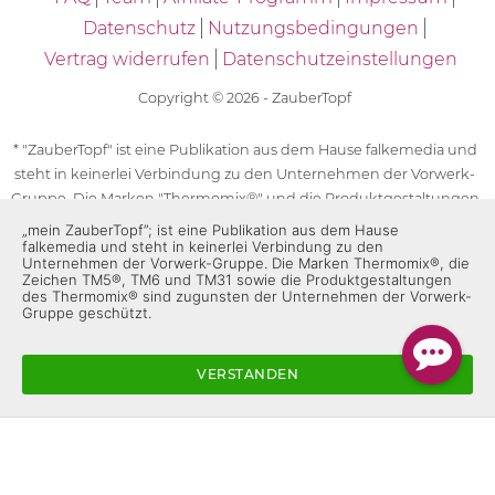
Datenschutz
Nutzungsbedingungen
Vertrag widerrufen
Datenschutzeinstellungen
Copyright © 2026 - ZauberTopf
* "ZauberTopf" ist eine Publikation aus dem Hause falkemedia und
steht in keinerlei Verbindung zu den Unternehmen der Vorwerk-
Gruppe. Die Marken "Thermomix®" und die Produktgestaltungen
des "Thermomix®" sind eingetragene Marken der Unternehmen
„mein ZauberTopf”; ist eine Publikation aus dem Hause
falkemedia und steht in keinerlei Verbindung zu den
der Vorwerk-Gruppe. Die Marken Thermomix®, die Zeichen TM5®,
Unternehmen der Vorwerk-Gruppe. Die Marken Thermomix®, die
TM6 und TM31 sowie die Produktgestaltungen des Thermomix®
Zeichen TM5®, TM6 und TM31 sowie die Produktgestaltungen
des Thermomix® sind zugunsten der Unternehmen der Vorwerk-
sind zugunsten der Unternehmen der Vorwerk-Gruppe
Gruppe geschützt.
geschützt. Für die Rezeptangaben in "ZauberTopf" ist
ausschließlich falkemedia verantwortlich.
VERSTANDEN