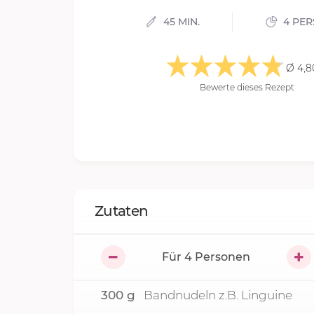
45 MIN.
4 PE
Ø 4,8
Bewerte dieses Rezept
Zutaten
Für
4
Personen
300
g
Bandnudeln z.B. Linguine