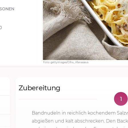
RSONEN
0
Foto: gettyimages/Olha_Afanasieva
Zubereitung
1
Bandnudeln in reichlich kochendem Salzw
abgießen und kalt abschrecken. Den Back