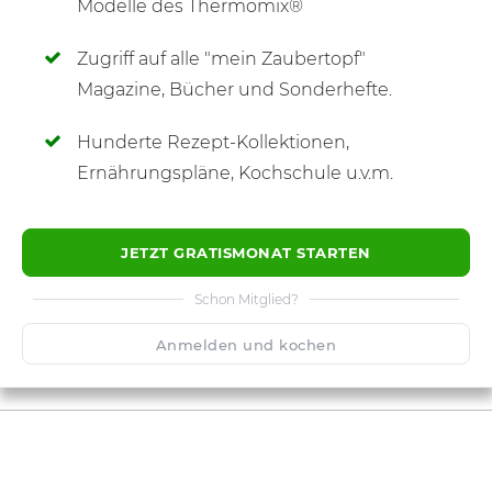
Modelle des Thermomix®
Zugriff auf alle "mein Zaubertopf"
SCHREIBE NEUE NOTIZ
Magazine, Bücher und Sonderhefte.
Hunderte Rezept-Kollektionen,
Ernährungspläne, Kochschule u.v.m.
JETZT GRATISMONAT STARTEN
Schon Mitglied?
Anmelden und kochen