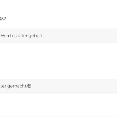
037
 Wird es öfter geben.
öfter gemacht.😊