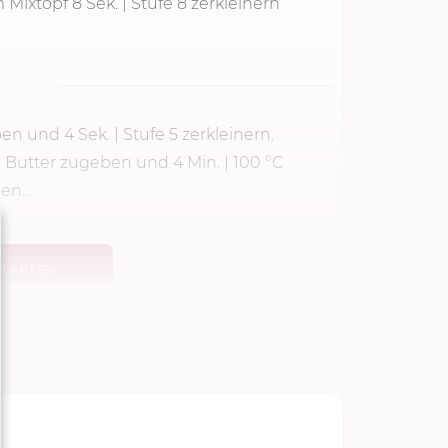
m Mixtopf
8 Sek.
|
Stufe 8
zerkleinern
eben und
4 Sek.
|
Stufe 5
zerkleinern.
g
Butter zugeben und
4 Min.
|
100 °C
n...
TARTEN