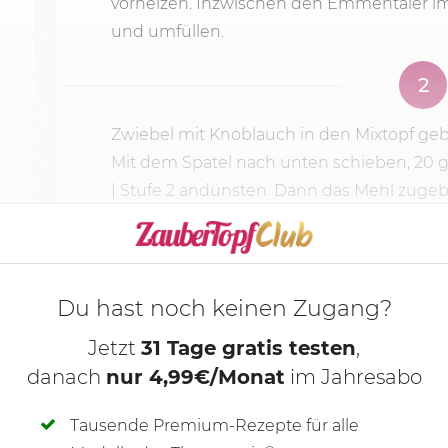
vorheizen. Inzwischen den Emmentaler i
und umfüllen.
2
Zwiebel mit Knoblauch in den Mixtopf g
Mit dem Spatel nach unten schieben,
20 
| Stufe 2 andünsten. Dann das Mehl zugebe
KOCHMODUS S
Du hast noch keinen Zugang?
Jetzt
31 Tage gratis testen
,
danach
nur 4,99€/Monat
im Jahresabo
Tausende Premium-Rezepte für alle