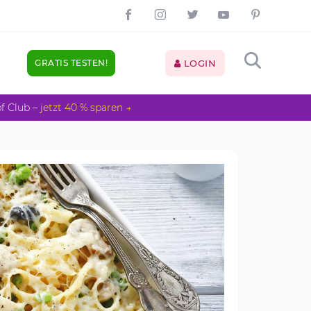
GRATIS TESTEN!
LOGIN
pf Club –
jetzt 40 % sparen →