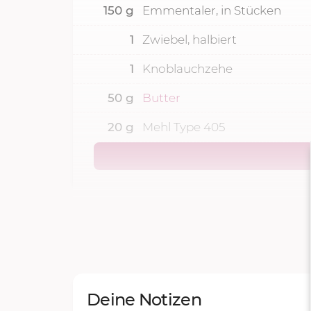
150
g
Emmentaler, in Stücken
1
Zwiebel, halbiert
1
Knoblauchzehe
50
g
Butter
20
g
Mehl Type 405
Deine Notizen