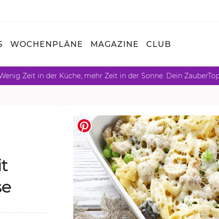
S
WOCHENPLÄNE
MAGAZINE
CLUB
Wenig Zeit in der Küche, mehr Zeit in der Sonne. Dein ZauberTo
it
se