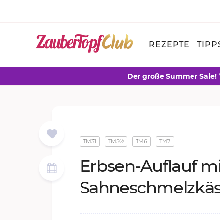
REZEPTE
TIPP
Der große Summer Sale!
TM31
TM5®
TM6
TM7
Erb­sen-Auf­lauf m
Sah­ne­schmelz­kä­