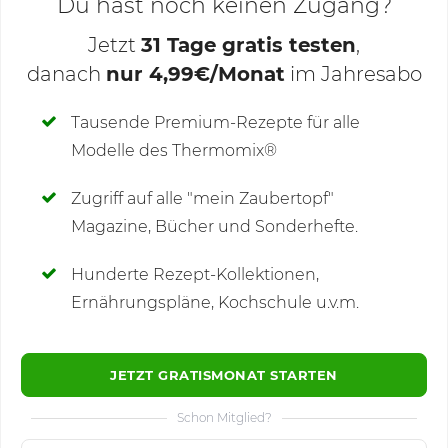
Du hast noch keinen Zugang?
Jetzt
31 Tage gratis testen
,
danach
nur 4,99€/Monat
im Jahresabo
Deine Notizen
Tausende Premium-Rezepte für alle
Modelle des Thermomix®
SCHREIBE NEUE NOTIZ
Zugriff auf alle "mein Zaubertopf"
Magazine, Bücher und Sonderhefte.
Hunderte Rezept-Kollektionen,
Kommentare
(7)
Ernährungspläne, Kochschule u.v.m.
JETZT GRATISMONAT STARTEN
Schon Mitglied?
🙂
Speichern
1500