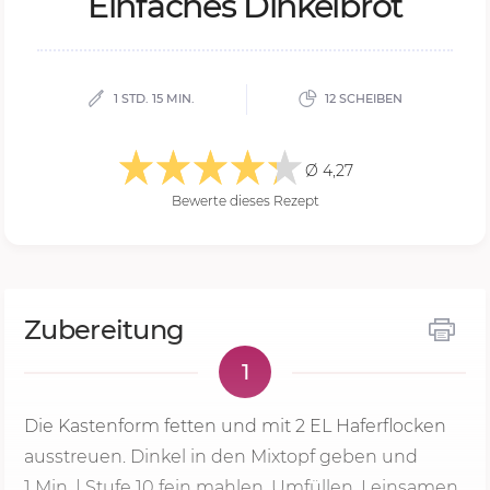
Ein­fa­ches Din­kel­brot
1 STD. 15 MIN.
12 SCHEIBEN
Ø 4,27
Bewerte dieses Rezept
Zubereitung
1
Die Kastenform fetten und mit 2 EL Haferflocken
ausstreuen. Dinkel in den Mixtopf geben und
1 Min.
| Stufe 10 fein mahlen. Umfüllen. Leinsamen