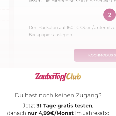
lassen. Die Himbeersoße in eine Schale u
2
Den Backofen auf
160 °C
Ober-/Unterhitze
Backpapier auslegen.
KOCHMODUS S
Du hast noch keinen Zugang?
Jetzt
31 Tage gratis testen
,
danach
nur 4,99€/Monat
im Jahresabo