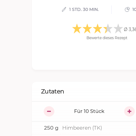
1 STD. 30 MIN.
1
Ø 3,3
Bewerte dieses Rezept
Zutaten
Für
10
Stück
250
g
Himbeeren (TK)