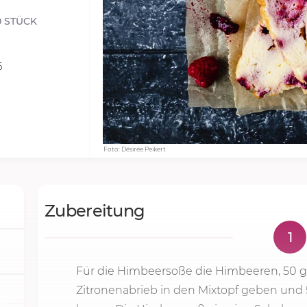
0 STÜCK
6
Foto: Désirée Peikert
Zubereitung
1
Für die Himbeersoße die Himbeeren,
50 
Zitronenabrieb in den Mixtopf geben und