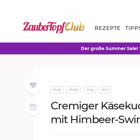
REZEPTE
TIPP
Der große Summer Sale!
TM31
TM5®
TM6
TM7
Cre­mi­ger Kä­se­ku
mit Him­beer-Swir