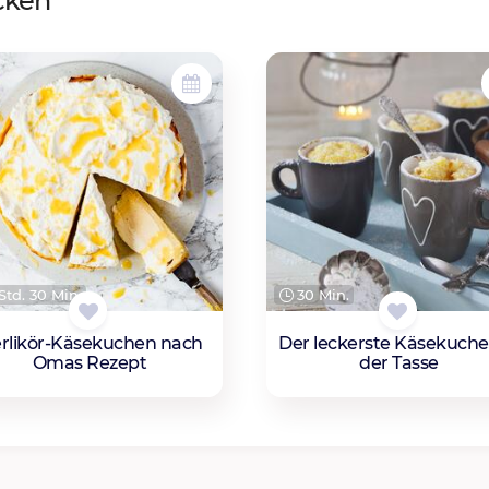
cken
Std. 30 Min.
30 Min.
erlikör-Käsekuchen nach
Der leckerste Käsekuche
Omas Rezept
der Tasse