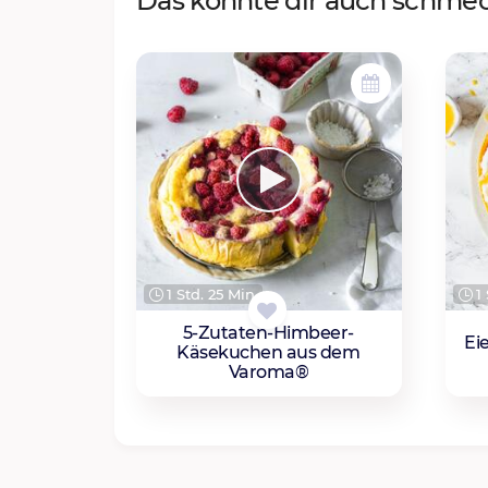
Das könnte dir auch schme
1 Std. 25 Min.
1 
5-Zutaten-Himbeer-
Ei
Käsekuchen aus dem
Varoma®