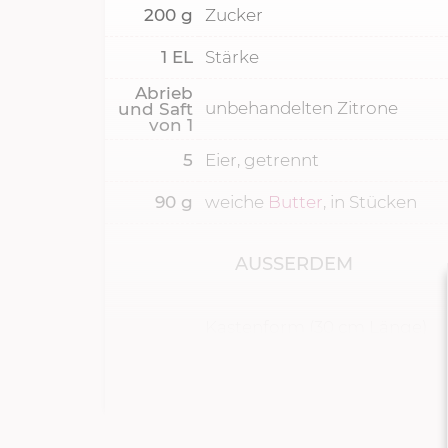
200
g
Zucker
1
EL
Stärke
Abrieb
unbehandelten Zitrone
und Saft
von
1
5
Eier, getrennt
90
g
weiche
Butter
, in Stücken
AUSSERDEM
Kastenform (30 cm Länge)