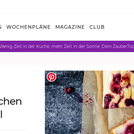
S
WOCHENPLÄNE
MAGAZINE
CLUB
Wenig Zeit in der Küche, mehr Zeit in der Sonne. Dein ZauberTo
­chen
l