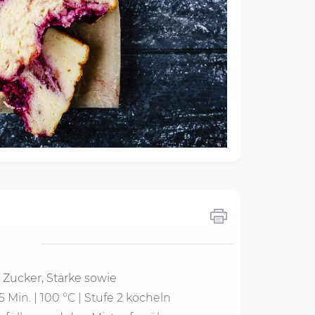
g
Zucker, Stärke sowie
5 Min.
|
100 °C
|
Stufe 2
köcheln