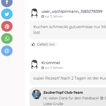
user_uschipirmann_1583278399
vor 3 Jahren
Kuchen schmeckt gut,vermisse nur Mür
löst
Gefällt mir
Krümmel
vor 3 Jahren
super Rezept! Nach 2 Tagen ist der Ku
ZauberTopf Club-Team
Hi, vielen Dank für dein Feedback! 😍
Liebe Grüße