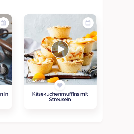
45 Min.
n in
Käsekuchenmuffins mit
Streuseln