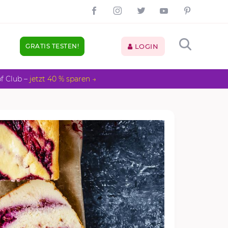
GRATIS TESTEN!
LOGIN
pf Club –
jetzt 40 % sparen →