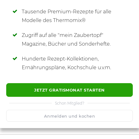
Tausende Premium-Rezepte für alle
Modelle des Thermomix®
Zugriff auf alle "mein Zaubertopf"
SCHREIBE NEUE NOTIZ
Magazine, Bücher und Sonderhefte.
Hunderte Rezept-Kollektionen,
Ernährungspläne, Kochschule u.v.m.
JETZT GRATISMONAT STARTEN
Schon Mitglied?
Anmelden und kochen