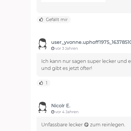
Gefällt mir
user_yvonne.uphoff1975_1637851
vor 3 Jahren
Ich kann nur sagen super lecker und e
und gibt es jetzt öfter!
1
Nicolr E.
vor 4 Jahren
Unfassbare lecker 😋 zum reinlegen.