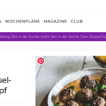
S
WOCHENPLÄNE
MAGAZINE
CLUB
Wenig Zeit in der Küche, mehr Zeit in der Sonne. Dein ZauberTo
sel­
pf