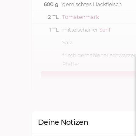
600
g
gemischtes Hackfleisch
2
TL
Tomatenmark
1
TL
mittelscharfer
Senf
Salz
frisch gemahlener schwarzer
Pfeffer
Deine Notizen