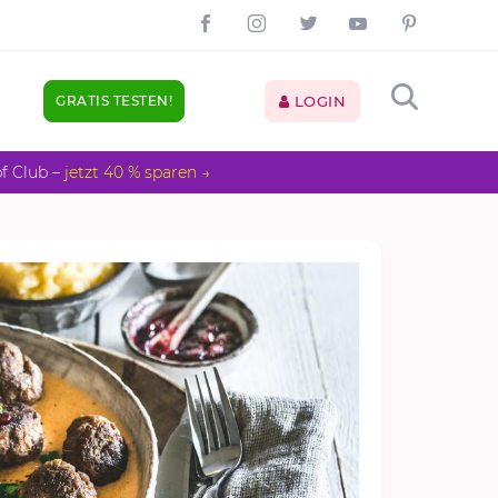
GRATIS TESTEN!
LOGIN
pf Club –
jetzt 40 % sparen →