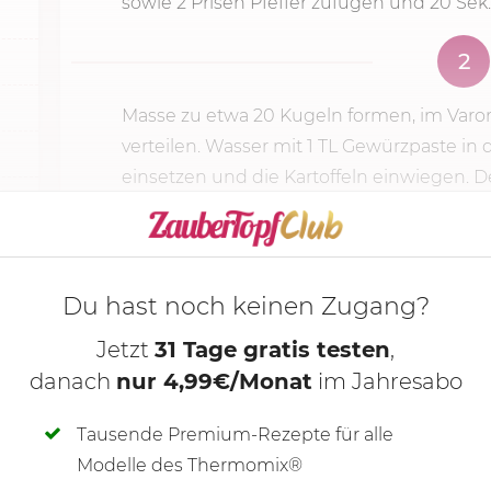
sowie 2 Prisen Pfeffer zufügen und 20 Sek.
2
Masse zu etwa 20 Kugeln formen, im Va
verteilen. Wasser mit 1 TL Gewürzpaste in 
einsetzen und die Kartoffeln einwiegen. D
KOCHMODUS S
Du hast noch keinen Zugang?
Jetzt
31 Tage gratis testen
,
danach
nur 4,99€/Monat
im Jahresabo
Tausende Premium-Rezepte für alle
Modelle des Thermomix®