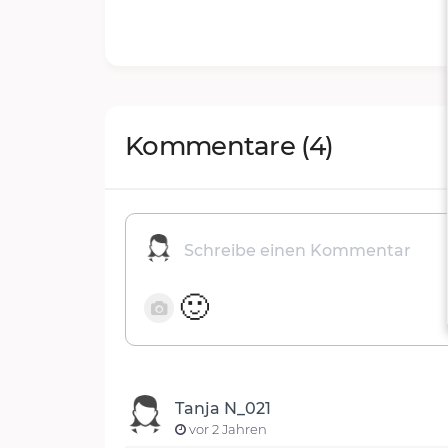
Kommentare
(4)
🙂
Tanja N_021
vor 2 Jahren