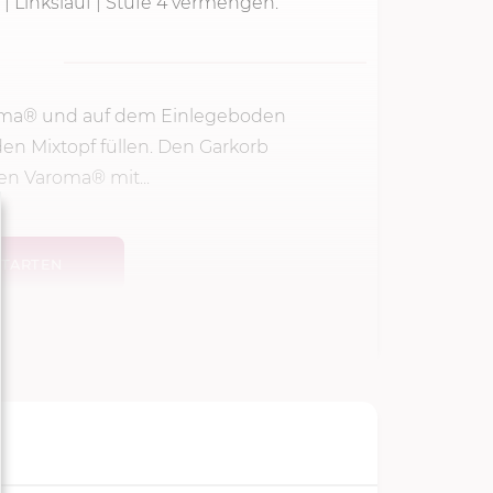
 | Linkslauf | Stufe 4 vermengen.
roma® und auf dem Einlegeboden
den Mixtopf füllen. Den Garkorb
en Varoma® mit...
TARTEN