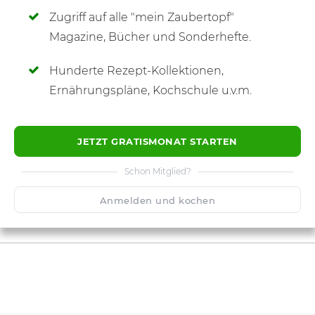
Zugriff auf alle "mein Zaubertopf"
SCHREIBE NEUE NOTIZ
Magazine, Bücher und Sonderhefte.
Hunderte Rezept-Kollektionen,
Ernährungspläne, Kochschule u.v.m.
JETZT GRATISMONAT STARTEN
Schon Mitglied?
Anmelden und kochen