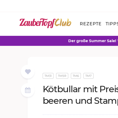
REZEPTE
TIPP
Der große Summer Sale!
TM31
TM5®
TM6
TM7
Köt­bul­lar mit Prei­
bee­ren und Stam