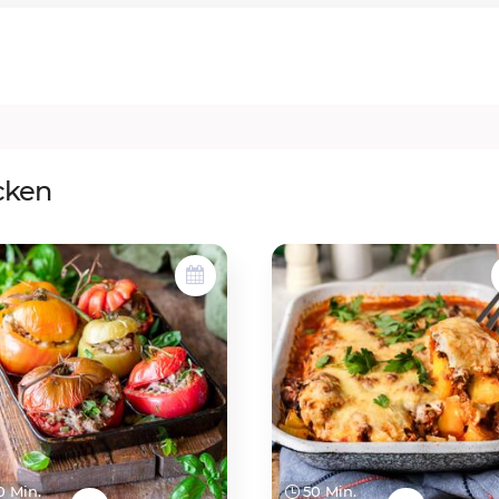
cken
 Min.
50 Min.