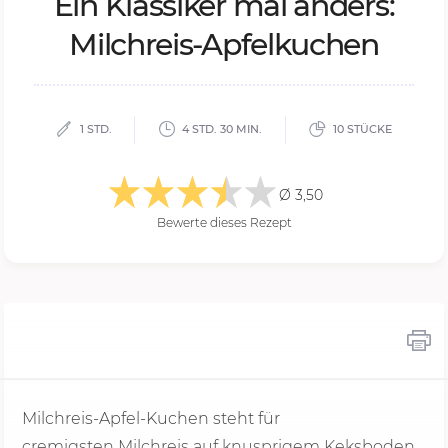
Ein Klas­si­ker mal an­ders:
Milch­reis-Ap­fel­ku­chen
1 STD.
4 STD. 30 MIN.
10 STÜCKE
Ø 3,50
Bewerte dieses Rezept
Milchreis-Apfel-Kuchen steht für
cremigsten Milchreis auf knusprigem Keksboden