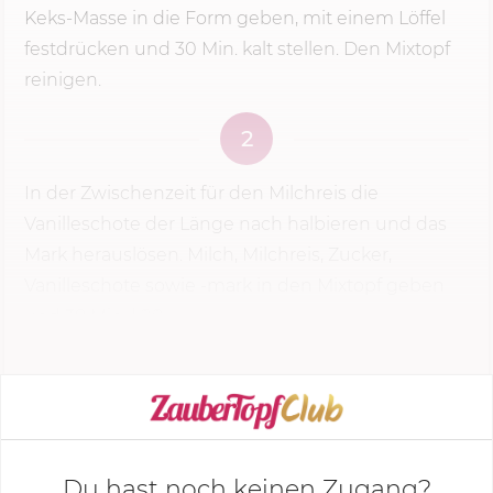
Keks-Masse in die Form geben, mit einem Löffel
festdrücken und 30 Min. kalt stellen. Den Mixtopf
reinigen.
2
In der Zwischenzeit für den Milchreis die
Vanilleschote der Länge nach halbieren und das
Mark herauslösen. Milch, Milchreis, Zucker,
Vanilleschote sowie -mark in den Mixtopf geben
und
38 Min.
| 90 ...
KOCHMODUS STARTEN
Du hast noch keinen Zugang?