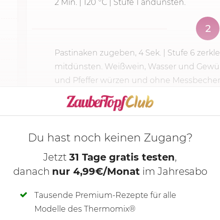
2 Min.
|
120 °C
| Stufe 1 andünsten.
2
Pastinaken zugeben,
4 Sek.
|
Stufe 6
zerkl
mitdünsten. Weißwein, Wasser und Gewürz
und Pfeffer würzen und ohne Messbecher 25
KOCHMODUS S
Du hast noch keinen Zugang?
Jetzt
31 Tage gratis testen
,
danach
nur 4,99€/Monat
im Jahresabo
Tausende Premium-Rezepte für alle
Modelle des Thermomix®