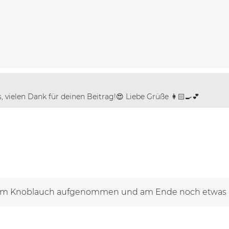
, vielen Dank für deinen Beitrag!😍 Liebe Grüße 👩🏻‍🍳💕
t dem Knoblauch aufgenommen und am Ende noch etwas P