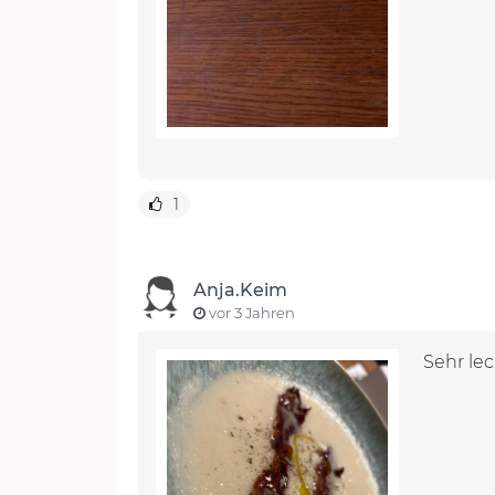
1
Anja.Keim
vor 3 Jahren
Sehr le