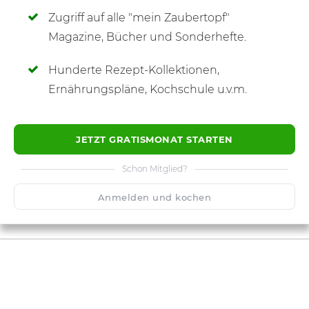
Zugriff auf alle "mein Zaubertopf"
SCHREIBE NEUE NOTIZ
Magazine, Bücher und Sonderhefte.
Hunderte Rezept-Kollektionen,
Ernährungspläne, Kochschule u.v.m.
JETZT GRATISMONAT STARTEN
Schon Mitglied?
Anmelden und kochen