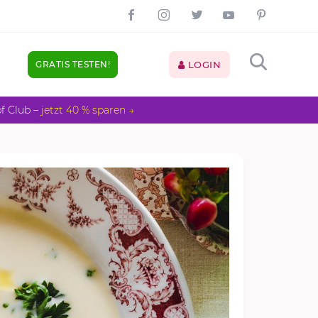
GRATIS TESTEN!
LOGIN
pf Club –
jetzt 40 % sparen →