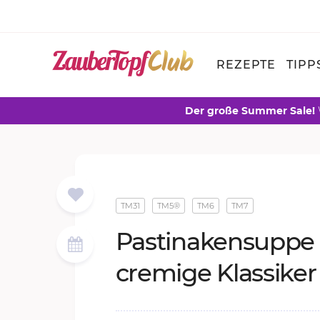
REZEPTE
TIPP
Der große Summer Sale!
TM31
TM5®
TM6
TM7
Pas­ti­na­ken­sup­pe
cre­mi­ge Klas­si­ker