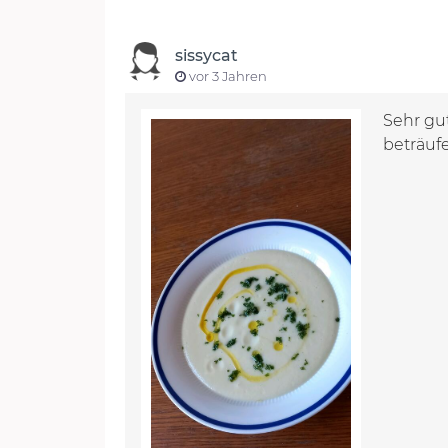
sissycat
vor 3 Jahren
Sehr gu
beträufe