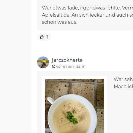
War etwas fade, irgendwas fehlte. Verm
Apfelsaft da. An sich lecker und auc
schon was aus.
1
jarczokherta
vor einem Jahr
War sehr
Mach ich