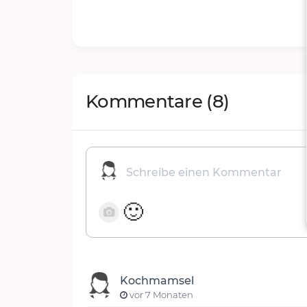
Kommentare
(8)
🙂
Kochmamsel
vor 7 Monaten