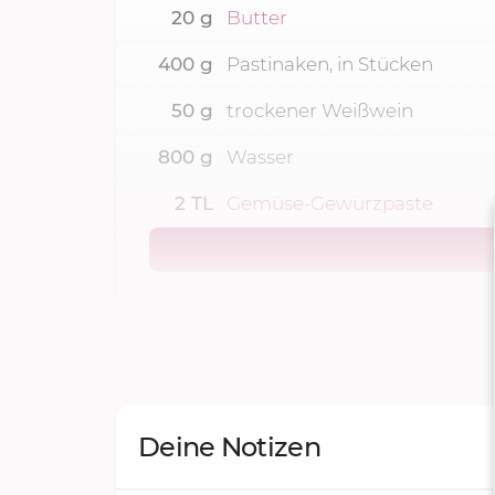
20
g
Butter
400
g
Pastinaken, in Stücken
50
g
trockener Weißwein
800
g
Wasser
2
TL
Gemüse-Gewürzpaste
Deine Notizen