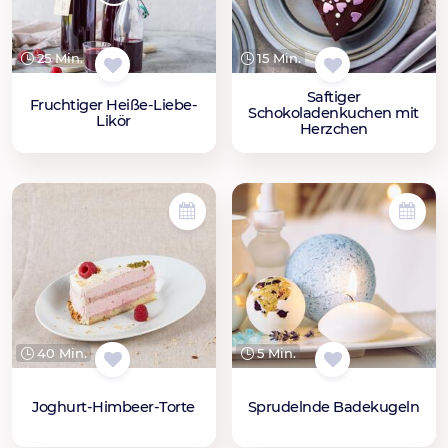
25 Min.
15 Min.
Saftiger
Fruchtiger Heiße-Liebe-
Schokoladenkuchen mit
Likör
Herzchen
40 Min.
5 Min.
Joghurt-Himbeer-Torte
Sprudelnde Badekugeln