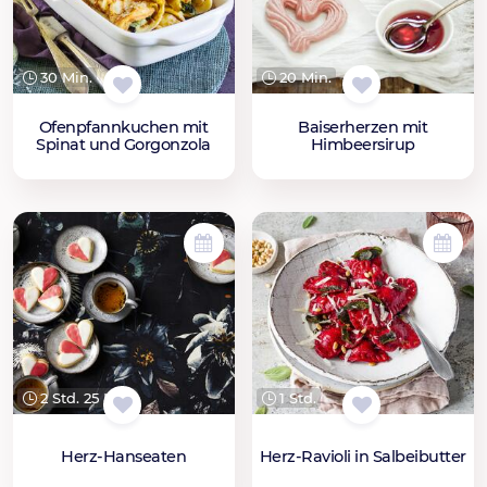
30 Min.
20 Min.
Ofenpfannkuchen mit
Baiserherzen mit
Spinat und Gorgonzola
Himbeersirup
2 Std. 25 Min.
1 Std.
Herz-Hanseaten
Herz-Ravioli in Salbeibutter