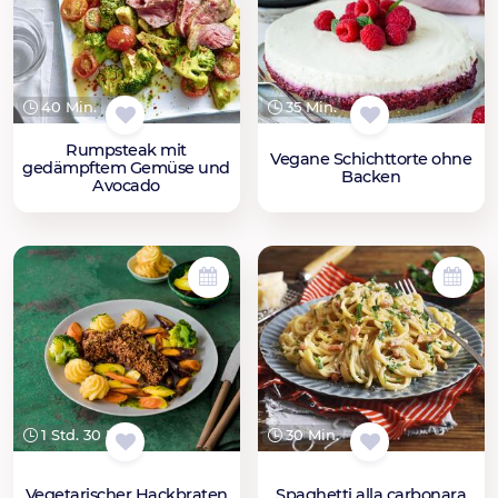
40 Min.
35 Min.
Rumpsteak mit
Vegane Schichttorte ohne
gedämpftem Gemüse und
Backen
Avocado
1 Std. 30 Min.
30 Min.
Vegetarischer Hackbraten
Spaghetti alla carbonara