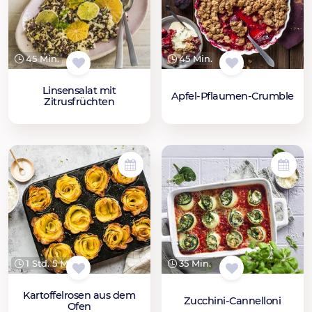
45 Min.
45 Min.
Linsensalat mit
Apfel-Pflaumen-Crumble
Zitrusfrüchten
1 Std. 5 Min.
35 Min.
Kartoffelrosen aus dem
Zucchini-Cannelloni
Ofen