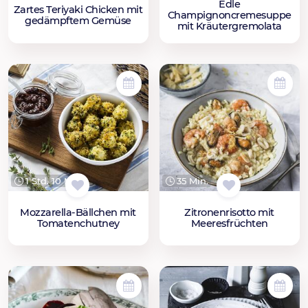
Edle
Zartes Teriyaki Chicken mit
Champignoncremesuppe
gedämpftem Gemüse
mit Kräutergremolata
1 Std. 10 Min.
35 Min.
Mozzarella-Bällchen mit
Zitronenrisotto mit
Tomatenchutney
Meeresfrüchten