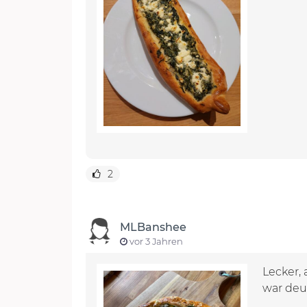
2
MLBanshee
vor 3 Jahren
Lecker, 
war deut