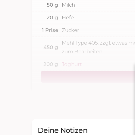
50
g
Milch
20
g
Hefe
1
Prise
Zucker
Mehl Type 405, zzgl. etwas m
450
g
zum Bearbeiten
200
g
Joghurt
Deine Notizen