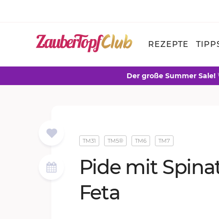
REZEPTE
TIPP
Der große Summer Sale!
TM31
TM5®
TM6
TM7
Pide mit Spi­na
Feta