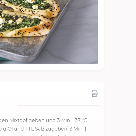
n den Mixtopf geben und
3 Min.
| 37 °C
0 g Öl und 1 TL Salz zugeben,
3 Min.
|