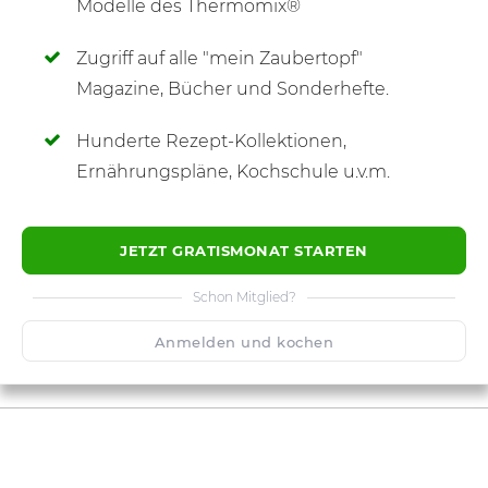
Modelle des Thermomix®
Zugriff auf alle "mein Zaubertopf"
SCHREIBE NEUE NOTIZ
Magazine, Bücher und Sonderhefte.
Hunderte Rezept-Kollektionen,
Ernährungspläne, Kochschule u.v.m.
JETZT GRATISMONAT STARTEN
Schon Mitglied?
Anmelden und kochen