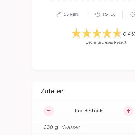
55 MIN.
1 STD.
Ø 4,6
Bewerte dieses Rezept
Zutaten
Für
8
Stück
600
g
Wasser