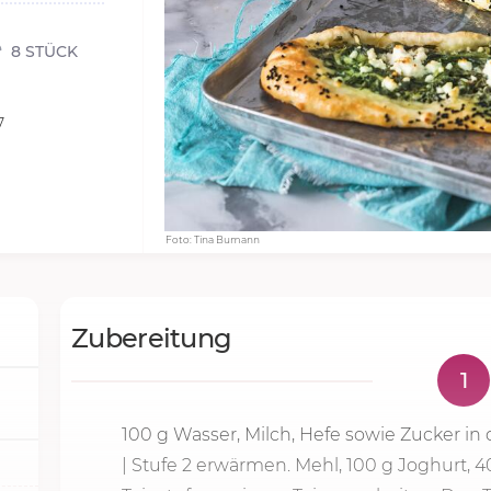
8 STÜCK
7
Foto: Tina Bumann
Zubereitung
1
100 g
Wasser, Milch, Hefe sowie Zucker i
|
Stufe 2
erwärmen. Mehl,
100 g
Joghurt, 4