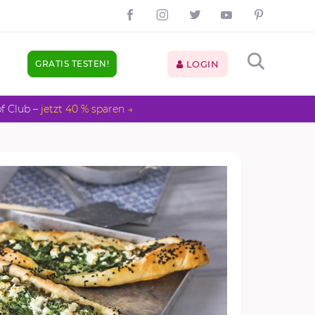
GRATIS TESTEN!
LOGIN
pf Club –
jetzt 40 % sparen →