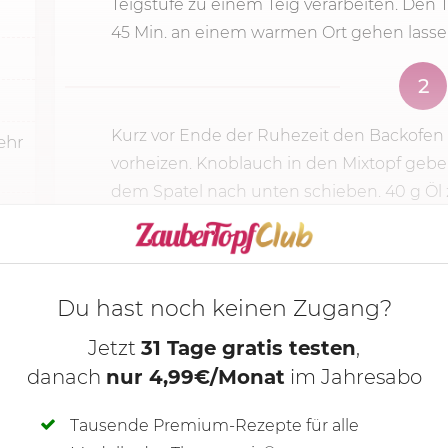
Teigstufe zu einem Teig verarbeiten. Den
45 Min. an einem warmen Ort gehen lassen
2
Kurz vor Ende der Ruhezeit den Backofen
ehr
vorheizen. Knoblauch in den Mixtopf geb
dem Spatel nach unten schieben.
40 g
Öl
KOCHMODUS S
Du hast noch keinen Zugang?
Jetzt
31 Tage gratis testen
,
danach
nur 4,99€/Monat
im Jahresabo
Tausende Premium-Rezepte für alle