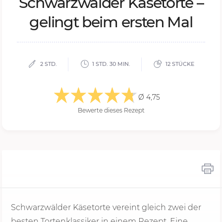
Schwa­rz­wäl­der Kä­se­tor­te –
ge­lingt beim ers­ten Mal
2 STD.
1 STD. 30 MIN.
12 STÜCKE
Ø 4,75
Bewerte dieses Rezept
Schwarzwälder Käsetorte vereint gleich zwei der
besten Tortenklassiker in einem Rezept. Eine