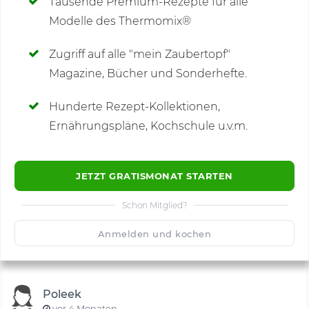
Tausende Premium-Rezepte für alle
Modelle des Thermomix®
SCHREIBE NEUE NOTIZ
Zugriff auf alle "mein Zaubertopf"
Magazine, Bücher und Sonderhefte.
Hunderte Rezept-Kollektionen,
Kommentare
(11)
Ernährungspläne, Kochschule u.v.m.
JETZT GRATISMONAT STARTEN
Schon Mitglied?
🙂
Speichern
1500
Anmelden und kochen
Poleek
vor 4 Monaten