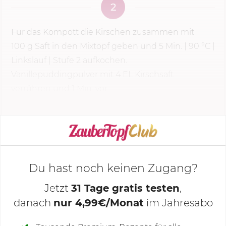
2
Für das Kompott die Kirschen zusammen mit
100 g
Saft in den Mixtopf geben und
5 Min.
|
90 °C
|
Linkslauf |
Stufe 2
aufkochen.
Vanillepuddingpulver mit 4 EL Kirschsaft
verrühren und 1 Min. vor...
KOCHMODUS STARTEN
Du hast noch keinen Zugang?
Jetzt
31 Tage gratis testen
,
danach
nur 4,99€/Monat
im Jahresabo
Deine Notizen