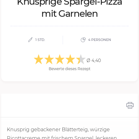
Knusp­ri­ge Spar­gel-Piz­za
mit Gar­ne­len
1 STD.
4 PERSONEN
Ø 4,40
Bewerte dieses Rezept
Knusprig gebackener Blätterteig, würzige
Ricottacreme mit frischem Spargel, leckeren