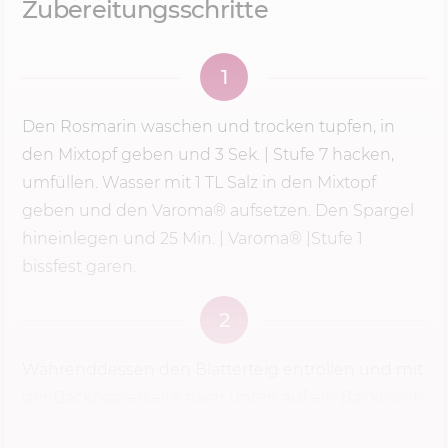
Zubereitungsschritte
1
Den Rosmarin waschen und trocken tupfen, in
den Mixtopf geben und
3 Sek.
|
Stufe 7
hacken,
umfüllen. Wasser mit 1 TL Salz in den Mixtopf
geben und den Varoma® aufsetzen. Den Spargel
hineinlegen und
25 Min.
| Varoma® |Stufe 1
bissfest garen.
2
Währenddessen den Blätterteig entrollen und mit
der Backpapierseite nach unten auf ein Backblech
legen. Den Backofen auf
220 °C
Ober-/Unterhitze