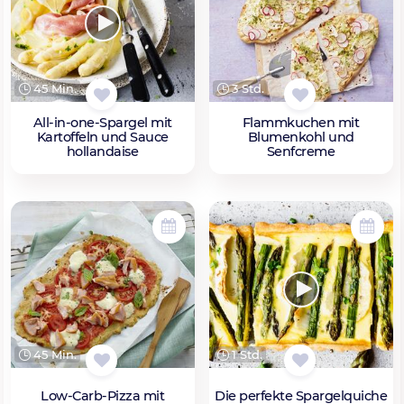
45 Min.
3 Std.
All-in-one-Spargel mit
Flammkuchen mit
Kartoffeln und Sauce
Blumenkohl und
hollandaise
Senfcreme
45 Min.
1 Std.
Low-Carb-Pizza mit
Die perfekte Spargelquiche