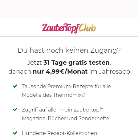
vorheizen. Den Spargel zur Seite stellen und den...
KOCHMODUS STARTEN
Du hast noch keinen Zugang?
Jetzt
31 Tage gratis testen
,
danach
nur 4,99€/Monat
im Jahresabo
Deine Notizen
Tausende Premium-Rezepte für alle
Modelle des Thermomix®
SCHREIBE NEUE NOTIZ
Zugriff auf alle "mein Zaubertopf"
Magazine, Bücher und Sonderhefte.
Hunderte Rezept-Kollektionen,
Kommentare
(4)