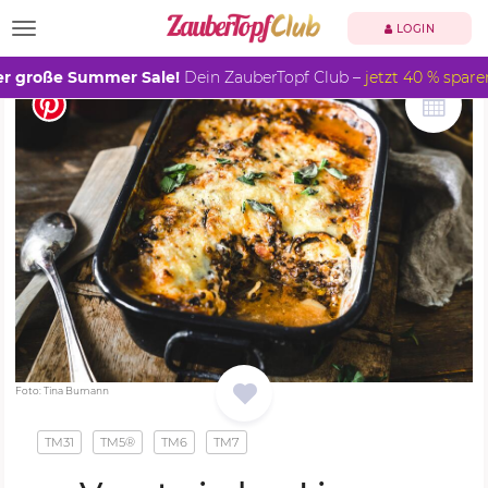
TOGGLE NAVIGATION
LOGIN
r große Summer Sale!
Dein ZauberTopf Club –
jetzt 40 % spare
Foto: Tina Bumann
TM31
TM5®
TM6
TM7