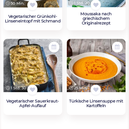
1 Std. 20 Min.
50 Min.
Moussaka nach
Vegetarischer Grünkohl-
griechischem
Linseneintopf mit Schmand
Originalrezept
1 Std. 30 Min.
25 Min.
Vegetarischer Sauerkraut-
Türkische Linsensuppe mit
Apfel-Auflauf
Kartoffeln