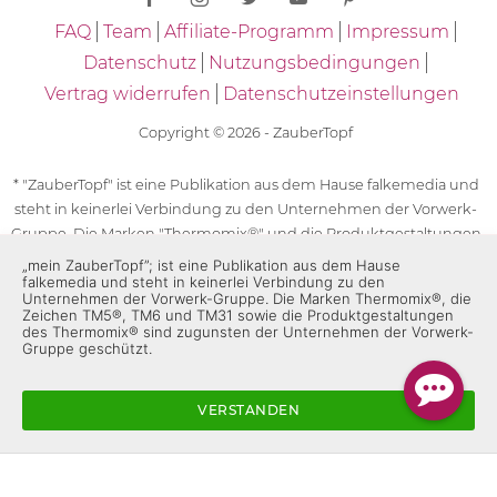
FAQ
Team
Affiliate-Programm
Impressum
Datenschutz
Nutzungsbedingungen
Vertrag widerrufen
Datenschutzeinstellungen
Copyright © 2026 - ZauberTopf
* "ZauberTopf" ist eine Publikation aus dem Hause falkemedia und
steht in keinerlei Verbindung zu den Unternehmen der Vorwerk-
Gruppe. Die Marken "Thermomix®" und die Produktgestaltungen
des "Thermomix®" sind eingetragene Marken der Unternehmen
„mein ZauberTopf”; ist eine Publikation aus dem Hause
falkemedia und steht in keinerlei Verbindung zu den
der Vorwerk-Gruppe. Die Marken Thermomix®, die Zeichen TM5®,
Unternehmen der Vorwerk-Gruppe. Die Marken Thermomix®, die
TM6 und TM31 sowie die Produktgestaltungen des Thermomix®
Zeichen TM5®, TM6 und TM31 sowie die Produktgestaltungen
des Thermomix® sind zugunsten der Unternehmen der Vorwerk-
sind zugunsten der Unternehmen der Vorwerk-Gruppe
Gruppe geschützt.
geschützt. Für die Rezeptangaben in "ZauberTopf" ist
ausschließlich falkemedia verantwortlich.
VERSTANDEN