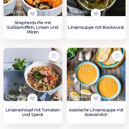
20 Min.
50 Min.
Shepherds Pie mit
Süßkartoffeln, Linsen und
Linsensuppe mit Bockwurst
Pilzen
45 Min.
25 Min.
Linseneintopf mit Tomaten
Asiatische Linsensuppe mit
und Speck
Kokosmilch