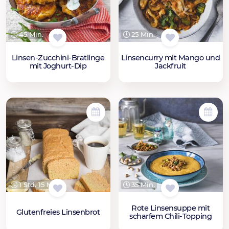
45 Min.
25 Min.
Linsen-Zucchini-Bratlinge
Linsencurry mit Mango und
mit Joghurt-Dip
Jackfruit
1 Std. 15 Min.
35 Min.
Rote Linsensuppe mit
Glutenfreies Linsenbrot
scharfem Chili-Topping