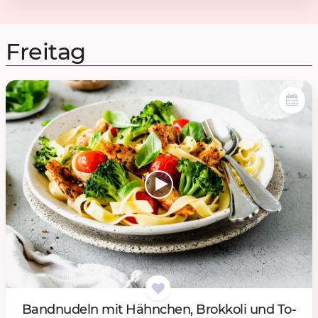
Freitag
Band­nu­deln mit Hähn­chen, Brok­ko­li und To­